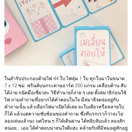
ในสำรับประกอบด้วยไพ่ 44 ใบ ไพ่สุ่ม 1 ใบ ทุกใบมาในขนาด
7 x 12 ซม. พรินต์บนกระดาษอาร์ต 350 แกรม เคลือบด้าน สับ
ได้ง่าย ถนัดมือเชียวล่ะ วิธีทำนายก็ง่าย ๆ เลย ตั้งสมาธิก่อนใช้
ไพ่ ถามคำถามที่อยากได้คำตอบในใจ มีสมาธิจดจ่ออยู่กับ
คำถามนั้น แล้วเลือกไพ่มาเปิดได้เลย จะใบเดียวหรือหลายใบ
ก็ได้ แล้วแต่ความซับซ้อนของคำถาม ซึ่งทีแรกเราก็ว่าจะไม่
ลองเล่นแล้วนะ แต่ไหน ๆ ก็ได้เดินผ่าน ได้หยิบจับแล้ว ลองสัก
หน่อย... เออ ได้คำตอบน่าสนใจดีแฮะ คล้ายกับที่มีหมอดูทักอยู่