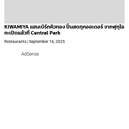
KIWAMIYA แฮมเบิร์กคิวทอง ปั้นสดทุกออเดอร์ จากฟุกุโอ
กะเปิดแล้วที่ Central Park
Restaurants | September 16, 2025
AdSense