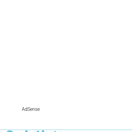
AdSense