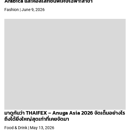
Arabica และคอลเลกชันพิเศษเฉพาะสาขา
Fashion | June 9, 2026
มาดูกันว่า THAIFEX – Anuga Asia 2026 จัดเต็มอย่างไร
ถึงได้ยิ่งใหญ่สุดเท่าที่เคยจัดมา
Food & Drink | May 13, 2026