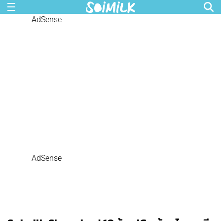
AdSense
AdSense