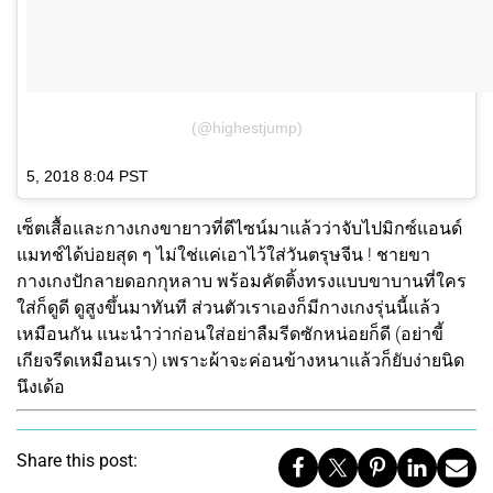
(@highestjump)
5, 2018 8:04 PST
เซ็ตเสื้อและกางเกงขายาวที่ดีไซน์มาแล้วว่าจับไปมิกซ์แอนด์
แมทช์ได้บ่อยสุด ๆ ไม่ใช่แค่เอาไว้ใส่วันตรุษจีน ! ชายขา
กางเกงปักลายดอกกุหลาบ พร้อมคัตติ้งทรงแบบขาบานที่ใคร
ใส่ก็ดูดี ดูสูงขึ้นมาทันที ส่วนตัวเราเองก็มีกางเกงรุ่นนี้แล้ว
เหมือนกัน แนะนำว่าก่อนใส่อย่าลืมรีดซักหน่อยก็ดี (อย่าขี้
เกียจรีดเหมือนเรา) เพราะผ้าจะค่อนข้างหนาแล้วก็ยับง่ายนิด
นึงเด้อ
Share this post: