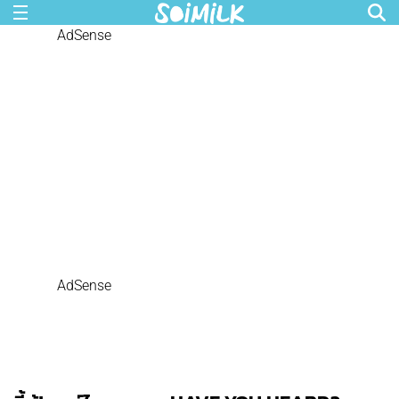
AdSense
AdSense