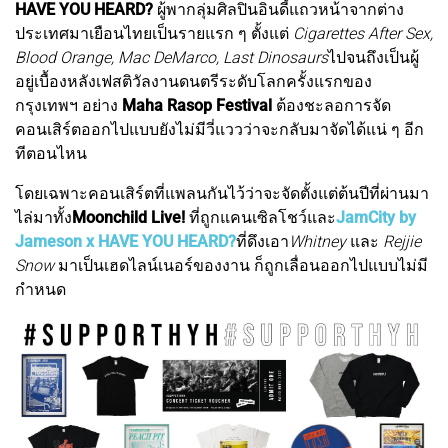
HAVE YOU HEARD?
ผู้พากลุ่มศิลปินอินดี้แถวหน้าจากต่าง
ประเทศมาเยือนไทยเป็นรายแรก ๆ ตั้งแต่
Cigarettes After Sex,
Blood Orange, Mac DeMarco, Last Dinosaurs
ไปจนถึงเป็นผู้
อยู่เบื้องหลังเฟสติวัลงานดนตรีระดับโลกครั้งแรกของ
กรุงเทพฯ อย่าง
Maha Rasop Festival
ต้องชะลอการจัด
คอนเสิร์ตออกไปแบบยังไม่มีวี่แววว่าจะกลับมาจัดได้แน่ ๆ อีก
ทีตอนไหน
โดยเฉพาะคอนเสิร์ตที่แพลนกันไว้ว่าจะจัดตั้งแต่ต้นปีที่ผ่านมา
ไล่มาทั้ง
Moonchild Live!
ที่ถูกแคนเซิลโชว์และ
JamCity by
Jameson x HAVE YOU HEARD?
ที่ดึงเอา
Whitney
และ
Rejjie
Snow
มาเป็นเฮดไลน์เนอร์ของงาน ก็ถูกเลื่อนออกไปแบบไม่มี
กำหนด