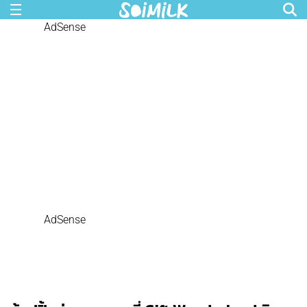
AdSense
AdSense