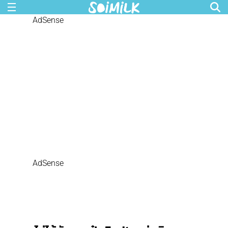
AdSense
AdSense