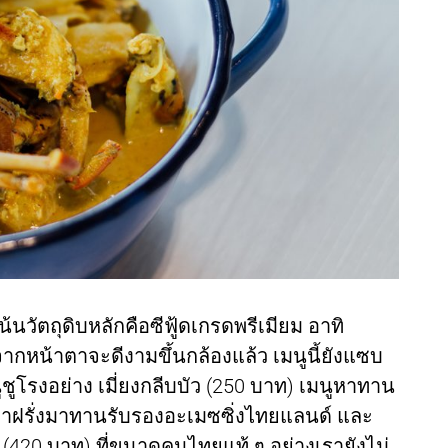
เน้นวัตถุดิบหลักคือซีฟู้ดเกรดพรีเมียม อาทิ
กหน้าตาจะดีงามขึ้นกล้องแล้ว เมนูนี้ยังแซบ
ูชูโรงอย่าง เมี่ยงกลีบบัว (250 บาท) เมนูหาทาน
 พาฝรั่งมาทานรับรองอะเมซซิ่งไทยแลนด์ และ
20 บาท) ที่ขนาดคนไทยแท้ ๆ อย่างเรายังไม่