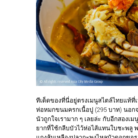
ทีเด็ดของที่นี่อยู่ตรงเมนูสไตล์ไทยแท้ที่
ห่อหมกขนมครกเนื้อปู (295 บาท) นอกจา
นัวถูกใจเรามาก ๆ เลยล่ะ กับอีกสองเมน
ยากที่ใช้กลีบบัวไว้ห่อไส้แทนใบชะพลู
แกงส้มเหลืองปลากะพงไหลบัวดอกขจร (4