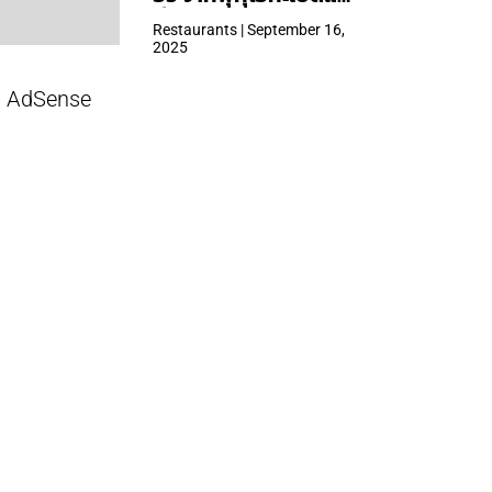
ที่ Central Park
Restaurants | September 16,
2025
AdSense