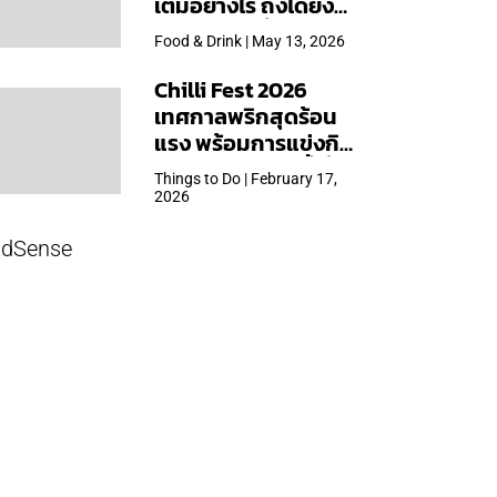
เต็มอย่างไร ถึงได้ยิ่ง
ใหญ่สุดเท่าที่เคยจัดมา
Food & Drink | May 13, 2026
Chilli Fest 2026
เทศกาลพริกสุดร้อน
แรง พร้อมการแข่งกิน
พริก จัด 28 มี.ค.นี้ ที่โรง
Things to Do | February 17,
แรมคิมป์ตัน มาลัยฯ
2026
dSense