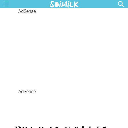
AdSense
AdSense