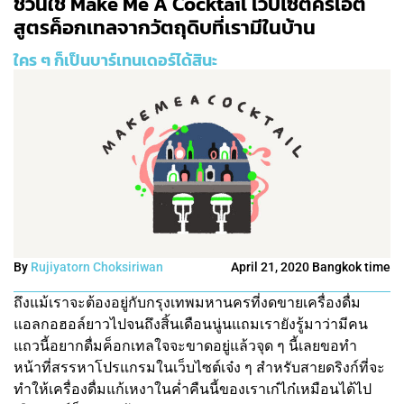
ชวนใช้ Make Me A Cocktail เว็บไซต์ครีเอต
สูตรค็อกเทลจากวัตถุดิบที่เรามีในบ้าน
ใคร ๆ ก็เป็นบาร์เทนเดอร์ได้สินะ
By
Rujiyatorn Choksiriwan
April 21, 2020 Bangkok time
ถึงแม้เราจะต้องอยู่กับกรุงเทพมหานครที่งดขายเครื่องดื่ม
แอลกอฮอล์ยาวไปจนถึงสิ้นเดือนนู่นแถมเรายังรู้มาว่ามีคน
แถวนี้อยากดื่มค็อกเทลใจจะขาดอยู่แล้วจุด ๆ นี้เลยขอทำ
หน้าที่สรรหาโปรแกรมในเว็บไซต์เจ๋ง ๆ สำหรับสายดริงก์ที่จะ
ทำให้เครื่องดื่มแก้เหงาในค่ำคืนนี้ของเราเก๋ไก๋เหมือนได้ไป