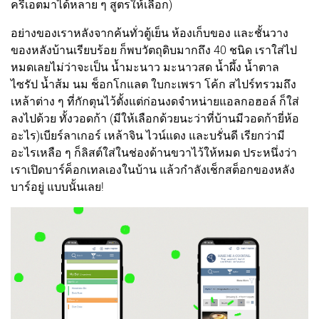
ครีเอตมาได้หลาย ๆ สูตรให้เลือก)
อย่างของเราหลังจากค้นทั่วตู้เย็น ห้องเก็บของ และชั้นวาง
ของหลังบ้านเรียบร้อย ก็พบวัตถุดิบมากถึง 40 ชนิด เราใส่ไป
หมดเลยไม่ว่าจะเป็น น้ำมะนาว มะนาวสด น้ำผึ้ง น้ำตาล
ไซรัป น้ำส้ม นม ช็อกโกแลต ใบกะเพรา โค้ก สไปร์ทรวมถึง
เหล้าต่าง ๆ ที่กักตุนไว้ตั้งแต่ก่อนงดจำหน่ายแอลกอฮอล์ ก็ใส่
ลงไปด้วย ทั้งวอดก้า (มีให้เลือกด้วยนะว่าที่บ้านมีวอดก้ายี่ห้อ
อะไร)เบียร์ลาเกอร์ เหล้าจิน ไวน์แดง และบรั่นดี เรียกว่ามี
อะไรเหลือ ๆ ก็ลิสต์ใส่ในช่องด้านขวาไว้ให้หมด ประหนึ่งว่า
เราเปิดบาร์ค็อกเทลเองในบ้าน แล้วกำลังเช็กสต็อกของหลัง
บาร์อยู่ แบบนั้นเลย!