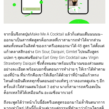
จากนั้นจึงกดปุ่มMake Me A Cocktail แล้วก็แต่นแต๊นนนนน~
ออกมาเป็นสารพัดสูตรค็อกเทลที่เราสามารถทำได้จากส่วน
ผสมทั้งหมดในลิสต์ ของเราครีเอตออกมาได้ 48 สูตร ไล่ตั้งแต่
แก้วคลาสสิกอย่าง Gin Sour, Daiquiri, Gimlet ไปจนถึงสูตร
แปลก ๆ สุดแฟนซีอย่าง Earl Grey Gin Cocktail และ Virgin
Strawberry Daiquiri ซึ่งทั้งหมดมาพร้อมปริมาณของส่วนผสม
อย่างละเอียด พร้อมบอกขั้นตอนการทำง่าย ๆ ให้เราได้ทำตาม
เองที่บ้าน ที่น่ารักคือเขาให้เลือกได้ด้วยว่าที่บ้านมีแก้วทรง
ไหนด้วยอินดีเทลทุกขั้นตอนอย่างแท้ทรู เราลองกดดูเล่น ๆ อีก
ครั้งแล้วใส่ส่วนผสมไปแค่ 3 อย่าง นางก็สามารถครีเอตเป็น
ค็อกเทลให้ได้เหมือนกัน อะเมซิ่งมากเวอร์
ถึงจะพูดได้ว่าหน้าเว็บนี้ยังครีเอตสูตรออกมาไม่ล้ำจินตนาการ
มากเท่าไหร่ (อันนี้ก็แล้วแต่เวรแต่กรรมที่ทำมาว่าบ้านใครสต็