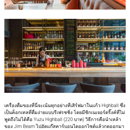
เครื่องดื่มของที่นี่จะเน้นทุกอย่างที่เสิร์ฟมาในแก้ว Highball ซึ่ง
เป็นค็อกเทลที่ดื่มง่ายแบบรีเฟรชชิ่ง โดยมีซิกเนเจอร์ดริ๊งค์ที่ไม่
พูดถึงไม่ได้คือ Yuzu Highball (220 บาท) วิธีการคือนำเหล้า
ของ Jim Beam ไปอัดแก๊สคาร์บอนไดออกไซด์แล้วกดออกมา