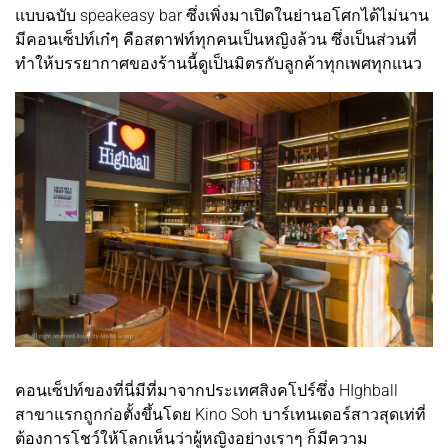
แบบฉบับ speakeasy bar ซึ่งเพิ่งมาเปิดในย่านอโศกได้ไม่นาน
มีคอนเซ็ปท์เก๋ๆ คือสตาฟท์ทุกคนเป็นหญิงล้วน ซึ่งเป็นส่วนที่
ทำให้บรรยากาศของร้านนี้ดูเป็นมิตรกับลูกค้าทุกเพศทุกแนว
คอนเซ็ปท์ของที่นี่มีที่มาจากประเทศสิงคโปร์ซึ่ง HIghball
สาขาแรกถูกก่อตั้งขึ้นโดย Kino Soh บาร์เทนเดอร์สาวสุดเท่ที่
ต้องการโชว์ให้โลกเห็นว่าผู้หญิงอย่างเราๆ ก็มีความ