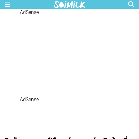
AdSense
AdSense