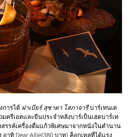
างการได้
ฝาเบียร์ สุชาดา โสภาจารี
บาร์เทนเด
่วมครีเอตและยืนประจำหลังบาร์เป็นเฮดบาร์เท
อกรังสรรค์เครื่องดื่มแก้วพิเศษมาจากหนังในตำนาน
าทิ Dear Allie(380 บาท) ค็อกเทลที่ได้แรง