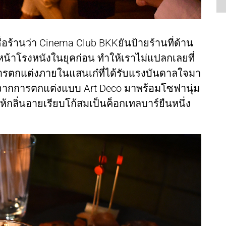
่ชื่อร้านว่า Cinema Club BKKยันป้ายร้านที่ด้าน
หน้าโรงหนังในยุคก่อน ทำให้เราไม่แปลกเลยที่
ารตกแต่งภายในแสนเก๋ที่ได้รับแรงบันดาลใจมา
จากการตกแต่งแบบ Art Deco มาพร้อมโซฟานุ่ม
็ให้กลิ่นอายเรียบโก้สมเป็นค็อกเทลบาร์ยืนหนึ่ง