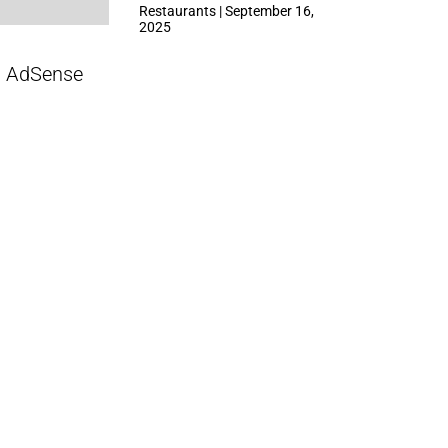
ที่ Central Park
Restaurants | September 16,
2025
AdSense