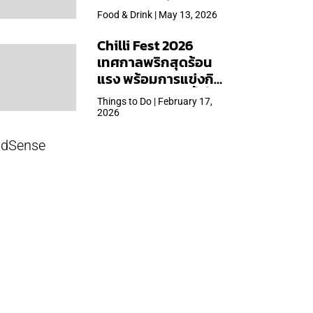
ใหญ่สุดเท่าที่เคยจัดมา
Food & Drink | May 13, 2026
Chilli Fest 2026
เทศกาลพริกสุดร้อน
แรง พร้อมการแข่งกิน
พริก จัด 28 มี.ค.นี้ ที่โรง
Things to Do | February 17,
แรมคิมป์ตัน มาลัยฯ
2026
dSense