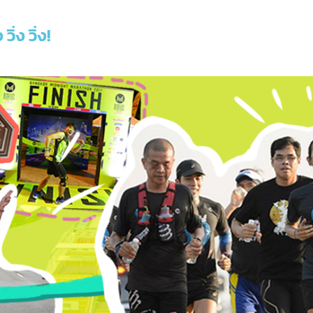
วิ่ง วิ่ง!