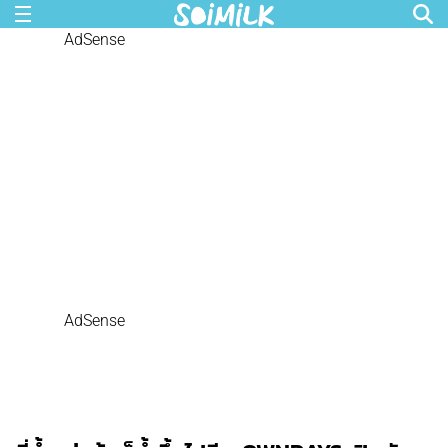
AdSense
AdSense