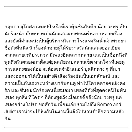
กฤษดา สุโกศล แคลปป์ หรือที่เราคุ้นชินกันคือ น้อย วงพรู เป็น
นักร้องนำ มีบทบาทเป็นนักแสดงภาพยนตร์หลากหลายเรื่อง
และยังมีตำแหน่งเป็นผู้บริหารกิจการโรงแรมริมน้ำเจ้าพระยา
ชื่อดังที่หนึ่ง นักร้องนำชายผู้ได้รับรางวัลนักแสดงยอดเยี่ยม
จากหลายเวทีประกวด มีเพลงฮิตหลากหลาย และเป็นชื่อหนึ่งที
พูดถึงกันตลอดมาตั้งแต่ยุคสมัยเทปคลาสเซ็ต หากใครที่เคยดู
การแสดงของน้อย จะต้องจดจำอินเนอร์ บุคลิกต่าง ๆ ที่เขา
แสดงออกมาได้เป็นอย่างดี เสียงร้องอันเป็นเอกลักษณ์ และ
ความเป็นกันเองระหว่างเขากับคนดู ทำให้ใครหลายคนยังคง
รัก และชื่นชมนักร้องคนนี้เสมอมา เพลงที่ดังที่สุดคงหนีไม่พ้น
เพลง ทุกสิ่ง ที่ใคร ๆ ก็ต้องพูดถึงเมื่อเอ่ยชื่อถึงน้อย วงพรู แต่
เพลงอย่าง โปรด ขอสักวัน เพื่อนเอ๋ย รวมไปถึง Romeo and
Juliet เราน่าจะได้ฟังกันในงานนี้แล้วไปหวนรำลึกความหลัง
กัน