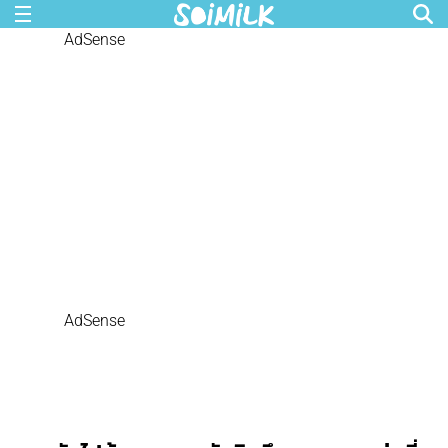
AdSense
AdSense