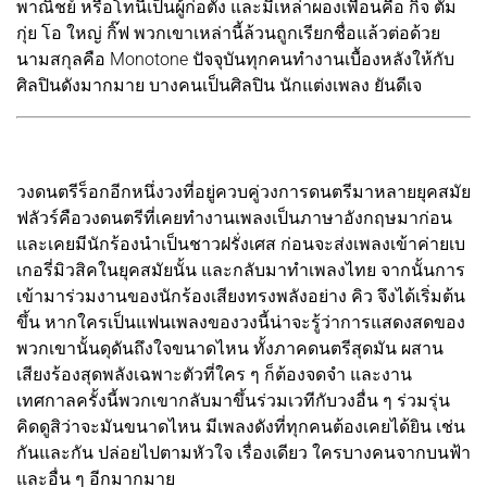
พาณิชย์ หรือโทนี่เป็นผู้ก่อตั้ง และมีเหล่าผองเพื่อนคือ กิจ ตั้ม
กุ่ย โอ ใหญ่ กิ๊ฟ พวกเขาเหล่านี้ล้วนถูกเรียกชื่อแล้วต่อด้วย
นามสกุลคือ Monotone ปัจจุบันทุกคนทำงานเบื้องหลังให้กับ
ศิลปินดังมากมาย บางคนเป็นศิลปิน นักแต่งเพลง ยันดีเจ
วงดนตรีร็อกอีกหนึ่งวงที่อยู่ควบคู่วงการดนตรีมาหลายยุคสมัย
ฟลัวร์คือวงดนตรีที่เคยทำงานเพลงเป็นภาษาอังกฤษมาก่อน
และเคยมีนักร้องนำเป็นชาวฝรั่งเศส ก่อนจะส่งเพลงเข้าค่ายเบ
เกอรี่มิวสิคในยุคสมัยนั้น และกลับมาทำเพลงไทย จากนั้นการ
เข้ามาร่วมงานของนักร้องเสียงทรงพลังอย่าง คิว จึงได้เริ่มต้น
ขึ้น หากใครเป็นแฟนเพลงของวงนี้น่าจะรู้ว่าการแสดงสดของ
พวกเขานั้นดุดันถึงใจขนาดไหน ทั้งภาคดนตรีสุดมัน ผสาน
เสียงร้องสุดพลังเฉพาะตัวที่ใคร ๆ ก็ต้องจดจำ และงาน
เทศกาลครั้งนี้พวกเขากลับมาขึ้นร่วมเวทีกับวงอื่น ๆ ร่วมรุ่น
คิดดูสิว่าจะมันขนาดไหน มีเพลงดังที่ทุกคนต้องเคยได้ยิน เช่น
กันและกัน ปล่อยไปตามหัวใจ เรื่องเดียว ใครบางคนจากบนฟ้า
และอื่น ๆ อีกมากมาย