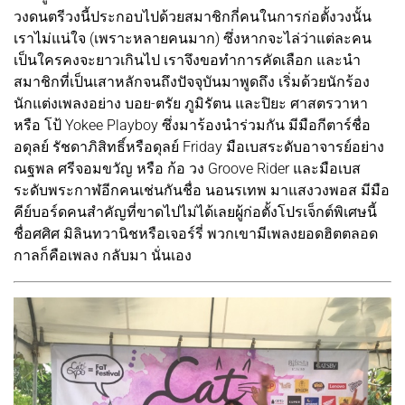
วงดนตรีวงนี้ประกอบไปด้วยสมาชิกกี่คนในการก่อตั้งวงนั้น
เราไม่แน่ใจ (เพราะหลายคนมาก) ซึ่งหากจะไล่ว่าแต่ละคน
เป็นใครคงจะยาวเกินไป เราจึงขอทำการคัดเลือก และนำ
สมาชิกที่เป็นเสาหลักจนถึงปัจจุบันมาพูดถึง เริ่มด้วยนักร้อง
นักแต่งเพลงอย่าง บอย-ตรัย ภูมิรัตน และปิยะ ศาสตรวาหา
หรือ โป้ Yokee Playboy ซึ่งมาร้องนำร่วมกัน มีมือกีตาร์ชื่อ
อดุลย์ รัชดาภิสิทธิ์หรือดุลย์ Friday มือเบสระดับอาจารย์อย่าง
ณฐพล ศรีจอมขวัญ หรือ ก้อ วง Groove Rider และมือเบส
ระดับพระกาฬอีกคนเช่นกันชื่อ นอนรเทพ มาแสงวงพอส มีมือ
คีย์บอร์ดคนสำคัญที่ขาดไปไม่ได้เลยผู้ก่อตั้งโปรเจ็กต์พิเศษนี้
ชื่อศศิศ มิลินทวานิชหรือเจอร์รี่ พวกเขามีเพลงยอดฮิตตลอด
กาลก็คือเพลง กลับมา นั่นเอง