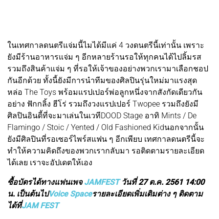
ในเทศกาลดนตรีแจ่มนี้ไมได้มีแค่ 4 วงดนตรีนี้เท่านั้น เพราะ
ยังมีร้านอาหารแจ่ม ๆ อีกหลายร้านรอให้ทุกคนได้ไปลิ้มรส
รวมถึงสินค้าแจ่ม ๆ ที่รอให้เจ้าของอย่างพวกเรามาเลือกชอป
กันอีกด้วย ทั้งนี้ยังมีการนำทีมของศิลปินรุ่นใหม่มาแรงสุด
หล่อ The Toys พร้อมแรปเปอร์พ่อลูกหนึ่งจากสังกัดเดียวกัน
อย่าง ฟักกลิ้ง ฮีโร่ รวมถึงวงแรปเปอร์ Twopee รวมถึงยังมี
ศิลปินอินดี้ที่จะมาเล่นในเวทีDOOD Stage อาทิ Mints / De
Flamingo / Stoic / Yented / Old Fashioned Kidนอกจากนั้น
ยังมีศิลปินที่รอเซอร์ไพร์สแฟน ๆ อีกเพียบ เทศกาลดนตรีนี้จะ
ทำให้ความคิดถึงของพวกเรากลับมา รอติดตามรายละเอียด
ได้เลย เราจะอัปเดตให้เอง
ซื้อบัตรได้ทางแฟนเพจ
JAMFEST
วันที่ 27 ต.ค. 2561 14:00
น. เป็นต้นไป
Voice Space
รายละเอียดเพิ่มเติมต่าง ๆ ติดตาม
ได้ที่
JAM FEST