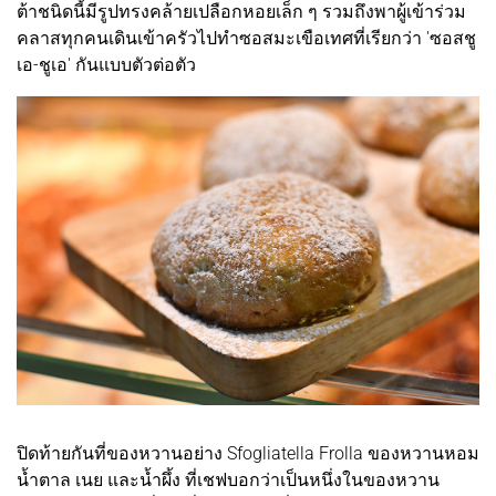
ต้าชนิดนี้มีรูปทรงคล้ายเปลือกหอยเล็ก ๆ รวมถึงพาผู้เข้าร่วม
คลาสทุกคนเดินเข้าครัวไปทำซอสมะเขือเทศที่เรียกว่า 'ซอสชู
เอ-ชูเอ' กันแบบตัวต่อตัว
ปิดท้ายกันที่ของหวานอย่าง Sfogliatella Frolla ของหวานหอม
น้ำตาล เนย และน้ำผึ้ง ที่เชฟบอกว่าเป็นหนึ่งในของหวาน