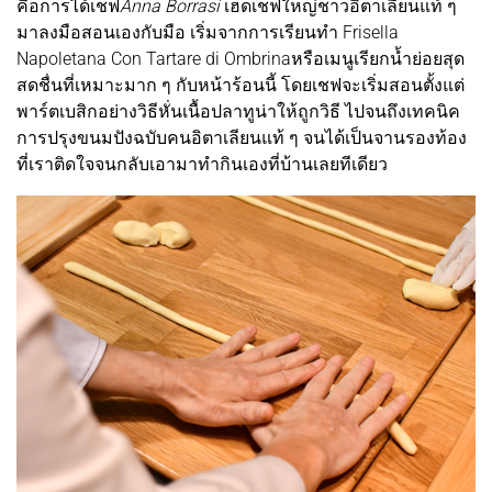
คือการได้เชฟ
Anna Borrasi
เฮดเชฟใหญ่ชาวอิตาเลียนแท้ ๆ
มาลงมือสอนเองกับมือ เริ่มจากการเรียนทำ Frisella
Napoletana Con Tartare di Ombrinaหรือเมนูเรียกน้ำย่อยสุด
สดชื่นที่เหมาะมาก ๆ กับหน้าร้อนนี้ โดยเชฟจะเริ่มสอนตั้งแต่
พาร์ตเบสิกอย่างวิธีหั่นเนื้อปลาทูน่าให้ถูกวิธี ไปจนถึงเทคนิค
การปรุงขนมปังฉบับคนอิตาเลียนแท้ ๆ จนได้เป็นจานรองท้อง
ที่เราติดใจจนกลับเอามาทำกินเองที่บ้านเลยทีเดียว