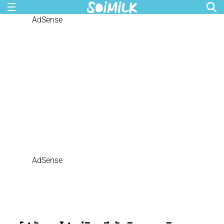
AdSense
AdSense