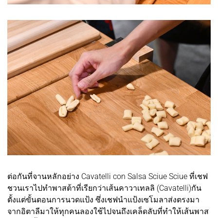
ต่อกันที่จานหลักอย่าง Cavatelli con Salsa Sciue Sciue ที่เชฟ
ชวนเราไปทำพาสต้าที่เรียกว่าเส้นคาวาเทลลิ (Cavatelli)กัน
ตั้งแต่ขั้นตอนการนวดแป้ง ซึ่งเชฟนำแป้งเซโมลาส่งตรงมา
จากอิตาลีมาให้ทุกคนลองใช้ไปจนถึงเคล็ดลับที่ทำให้เส้นพาส