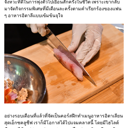
จังหวะที่ดีในการพุ่งตัวไปเยือนสักครั้งในชีวิต เพราะเขากลับ
มาจัดกิจกรรมพิเศษที่มีเดือนละครั้งตามคำเรียกร้องของแฟน
ๆ อาหารอิตาลีแบบเข้มข้นจุใจ
อย่างรอบเดือนที่แล้วที่จัดเป็นคอร์สฝึกทำเมนูอาหารอิตาเลียน
สุดเอ็กซคลูซีฟ เราก็มีโอกาสได้ไปแจมคลาสนี้ โดยมีไฮไลต์