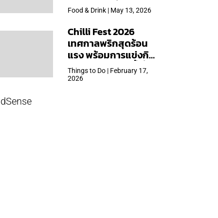
ใหญ่สุดเท่าที่เคยจัดมา
Food & Drink | May 13, 2026
Chilli Fest 2026
เทศกาลพริกสุดร้อน
แรง พร้อมการแข่งกิน
พริก จัด 28 มี.ค.นี้ ที่โรง
Things to Do | February 17,
แรมคิมป์ตัน มาลัยฯ
2026
dSense