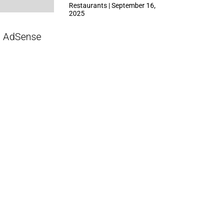
ที่ Central Park
Restaurants | September 16,
2025
AdSense