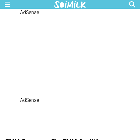
AdSense
AdSense