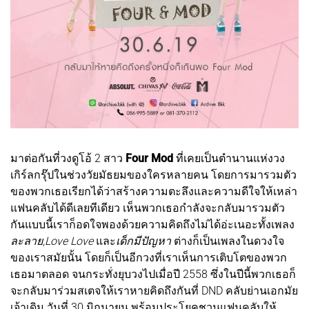
มาต่อกันที่วงดูโอ้ 2 สาว
Four Mod
ที่เคยเป็นตำนานแห่งวง
เกิร์ลกรุ๊ปในช่วงวัยมัธยมของใครหลายคน โดยการมารวมตัว
ของพวกเธอเรียกได้ว่าสร้างความตะลึงและความดีใจให้เหล่า
แฟนคลับได้ดีเลยทีเดียว เห็นพวกเธอกำลังจะกลับมารวมตัว
กันแบบนี้เราก็อดใจพองด้วยความคิดถึงไม่ได้อ่ะเนอะทั้งเพลง
ละลาย,Love Love
และ
เด็กมีปัญหา
ต่างก็เป็นเพลงในดวงใจ
ของเราสมัยนั้น โดยก็เป็นอีกวงที่เราเห็นการเติบโตของพวก
เธอมาตลอด จนกระทั่งยุบวงไปเมื่อปี 2558 ซึ่งในปีนี้พวกเธอก็
จะกลับมาร่วมสเตจให้เราหายคิดถึงกันที่ DND คลับย่านเอกมัย
เจ้าเดิม วันที่ 30 มิถุนายน พร้อมประโยคชวนแฟนคลับให้