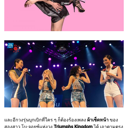
และอีกวงรุ่นบุกเบิกที่ใคร ๆ ก็ต้องร้องเพลง
ผ้าเช็ดหน้า
ของ
สองสาว โบ-จอยซ์แห่งวง
Triumphs Kingdom
ได้ เอาตามตรง