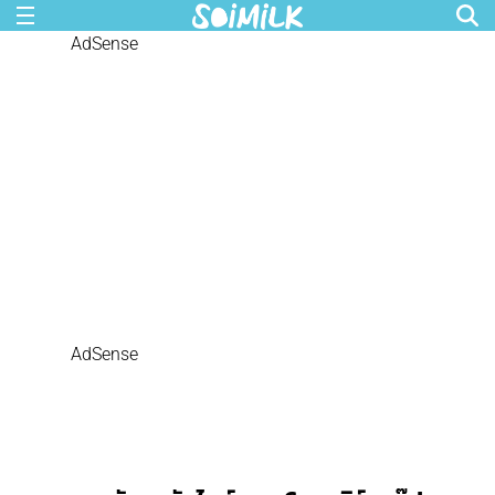
AdSense
AdSense