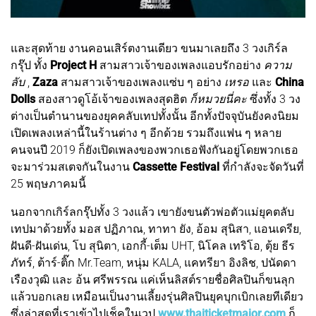
และสุดท้าย งานคอนเสิร์ตงานเดียว ขนมาเลยถึง 3 วงเกิร์ล
กรุ๊ป ทั้ง
Project H
สามสาวเจ้าของเพลงแอบรักอย่าง
ความ
ลับ
,
Zaza
สามสาวเจ้าของเพลงแซ่บ ๆ อย่าง
เหรอ
และ
China
Dolls
สองสาวดูโอ้เจ้าของเพลงสุดฮิต
ก็หมวยนี่คะ
ซึ่งทั้ง 3 วง
ต่างเป็นตำนานของยุคคลับเทปทั้งนั้น อีกทั้งปัจจุบันยังคงนิยม
เปิดเพลงเหล่านี้ในร้านต่าง ๆ อีกด้วย รวมถึงแฟน ๆ หลาย
คนจนปี 2019 ก็ยังเปิดเพลงของพวกเธอฟังกันอยู่โดยพวกเธอ
จะมาร่วมสเตจกันในงาน
Cassette Festival
ที่กำลังจะจัดวันที่
25 พฤษภาคมนี้
นอกจากเกิร์ลกรุ๊ปทั้ง 3 วงแล้ว เขายังขนตัวพ่อตัวแม่ยุคตลับ
เทปมาด้วยทั้ง มอส ปฏิภาณ, ทาทา ยัง, อ้อม สุนิสา, แอนเดรีย,
ฝันดี-ฝันเด่น, โบ สุนิตา, เอกกี้-เต็ม UHT, นิโคล เทริโอ, ตุ้ย ธีร
ภัทร์, ต้าร์-ติ๊ก Mr.Team, หนุ่ม KALA, แคทรียา อิงลิช, ปนัดดา
เรืองวุฒิ และ อ้น ศรีพรรณ แค่เห็นลิสต์รายชื่อศิลปินก็ขนลุก
แล้วบอกเลย เหมือนเป็นงานเลี้ยงรุ่นศิลปินยุคบุกเบิกเลยทีเดียว
ซึ่งล่าสุดที่เราเข้าไปเช็คในเวป
www.thaiticketmajor.com
ก็