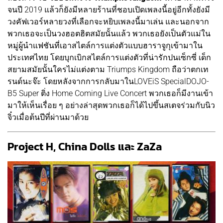
จนปี 2019 แล้วก็ยังมีหลายร้านที่ชอบเปิดเพลงนี้อยู่อีกทั้งยังมี
วงคัฟเวอร์หลายวงที่เลือกจะหยิบเพลงนี้มาเล่น และนอกจาก
พวกเธอจะเป็นวงฮอตฮิตสมัยนั้นแล้ว พวกเธอยังเป็นตัวแม่ใน
หมู่ผู้นำแฟชันที่เอาสไตล์การแต่งตัวแบบฮาราจูกุเข้ามาใน
ประเทศไทย โดยบุกเบิกสไตล์การแต่งตัวที่น่ารักปนเซ็กซี่ เด็ก
สยามสมัยนั้นใครไม่แต่งตาม Triumps Kingdom ถือว่าตกเท
รนด์นะจ๊ะ โดยหลังจากการกลับมาในLOVEiS SpecialDOJO-
B5 Super ติ่ง Home Coming Live Concert พวกเธอก็มีงานเข้า
มาให้เห็นเรื่อย ๆ อย่างล่าสุดพวกเธอก็ได้ไปขึ้นสเตจร่วมกับนิว
จิ๋วเมื่อต้นปีที่ผ่านมาด้วย
Project H, China Dolls และ ZaZa