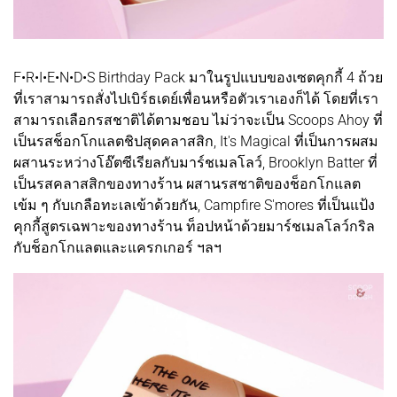
F•R•I•E•N•D•S Birthday Pack มาในรูปแบบของเซตคุกกี้ 4 ถ้วย
ที่เราสามารถสั่งไปเบิร์ธเดย์เพื่อนหรือตัวเราเองก็ได้ โดยที่เรา
สามารถเลือกรสชาติได้ตามชอบ ไม่ว่าจะเป็น Scoops Ahoy ที่
เป็นรสช็อกโกแลตชิปสุดคลาสสิก, It's Magical ที่เป็นการผสม
ผสานระหว่างโอ๊ตซีเรียลกับมาร์ชเมลโลว์, Brooklyn Batter ที่
เป็นรสคลาสสิกของทางร้าน ผสานรสชาติของช็อกโกแลต
เข้ม ๆ กับเกลือทะเลเข้าด้วยกัน, Campfire S'mores ที่เป็นแป้ง
คุกกี้สูตรเฉพาะของทางร้าน ท็อปหน้าด้วยมาร์ชเมลโลว์กริล
กับช็อกโกแลตและแครกเกอร์ ฯลฯ