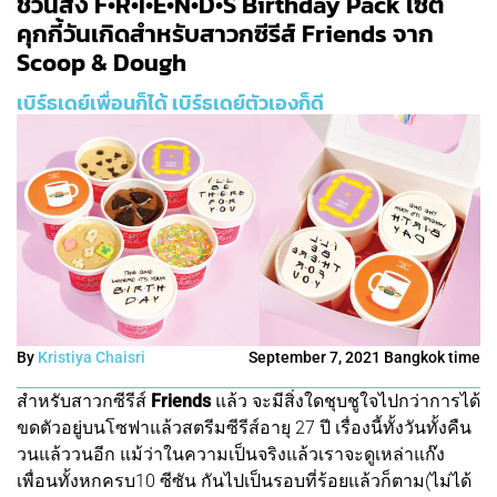
ชวนสั่ง F•R•I•E•N•D•S Birthday Pack เซต
คุกกี้วันเกิดสำหรับสาวกซีรีส์ Friends จาก
Scoop & Dough
เบิร์ธเดย์เพื่อนก็ได้ เบิร์ธเดย์ตัวเองก็ดี
By
Kristiya Chaisri
September 7, 2021 Bangkok time
สำหรับสาวกซีรีส์
Friends
แล้ว จะมีสิ่งใดชุบชูใจไปกว่าการได้
ขดตัวอยู่บนโซฟาแล้วสตรีมซีรีส์อายุ 27 ปี เรื่องนี้ทั้งวันทั้งคืน
วนแล้ววนอีก แม้ว่าในความเป็นจริงแล้วเราจะดูเหล่าแก๊ง
เพื่อนทั้งหกครบ10 ซีซัน กันไปเป็นรอบที่ร้อยแล้วก็ตาม(ไม่ได้