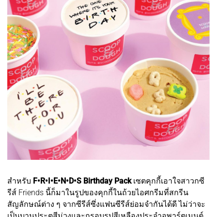
สำหรับ
F•R•I•E•N•D•S Birthday Pack
เซตคุกกี้เอาใจสาวกซี
รีส์ Friends นี้ก็มาในรูปของคุกกี้ในถ้วยไอศกรีมที่สกรีน
สัญลักษณ์ต่าง ๆ จากซีรีส์ซึ่งแฟนซีรีส์ย่อมจำกันได้ดี ไม่ว่าจะ
เป็นบานประตูสีม่วงและกรอบรูปสีเหลืองประจำอพาร์ตเมนต์