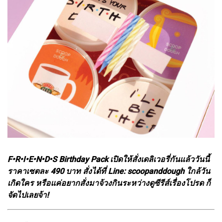
F•R•I•E•N•D•S Birthday Pack เปิดให้สั่งเดลิเวอรี่กันแล้ววันนี้
ราคาเซตละ 490 บาท สั่งได้ที่ Line: scoopanddough ใกล้วัน
เกิดใคร หรือแค่อยากสั่งมาจ้วงกินระหว่างดูซีรีส์เรื่องโปรด ก็
จัดไปเลยจ้า!