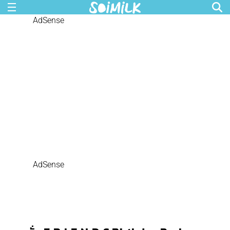
AdSense
AdSense