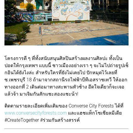
โครงการดี ๆ ที่ทั้งสนับสนุนศิลปินสร้างผลงานศิลปะ ทั้งเป็น
ปอดให้กรุงเทพฯ แบบนี้ ชาวเมืองอย่างเรา ๆ จะไม่ไปถ่ายรูปเช็
กอินได้ยังไงล่ะ สำหรับใครที่ยังไม่เคยไป ปักหมุดไว้เลยที่
ซ.เพชรบุรี 18 ถ้ามาจากสถานีรถไฟฟ้าบีทีเอสราชเทวี ให้ออก
ทางออกที่ 2 เดินต่อมาทางสะพานหัวช้าง อึดใจเดียวก็จะเจอ
แล้วจ้า มาเจิมกันสักแชะสองแชะน้า!
ติดตามรายละเอียดเพิ่มเติมของ Converse City Forests ได้ที่
www.conversecityforests.com
และแฮชแท็กโซเชียลมีเดีย
#CreateTogether #ร่วมกันสร้างสรรค์