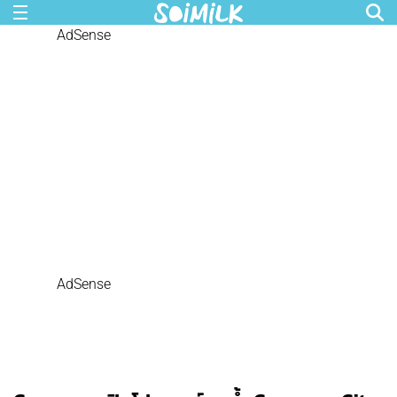
AdSense
AdSense