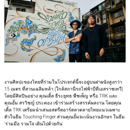
งานศิลปะของไทยที่ร่วมในโปรเจกต์นี้จะอยู่บนฝาผนังสูงกว่า
15 เมตร ที่สวนเฉลิมหล้า (ใกล้สถานีรถไฟฟ้าบีทีเอสราชเทวี)
โดยมีศิลปินอย่าง คุณเติ้ล ธีระยุทธ พืชเพ็ญ หรือ TRK และ
คุณอั้ม สรวิชญ์ ประคอง เข้าร่วมสร้างสรรค์ผลงาน โดยคุณ
เติ้ล TRK เตรียมนำเสนอสตรีตอาร์ตลวดลายไทยแนวเฉพาะ
ตัวในธีม Touching Finger ส่วนคุณอั้มจะเน้นงานอักษร ในธีม
‘ร่วมมือ รวมใจ เดินไปด้วยกัน’