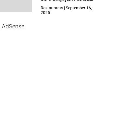
ที่ Central Park
Restaurants | September 16,
2025
AdSense