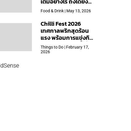
เต็มอย่างไร ถึงได้ยิ่ง
ใหญ่สุดเท่าที่เคยจัดมา
Food & Drink | May 13, 2026
Chilli Fest 2026
เทศกาลพริกสุดร้อน
แรง พร้อมการแข่งกิน
พริก จัด 28 มี.ค.นี้ ที่โรง
Things to Do | February 17,
แรมคิมป์ตัน มาลัยฯ
2026
dSense