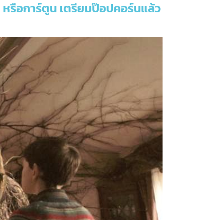
 หรือการ์ตูน เตรียมป๊อปคอร์นแล้ว