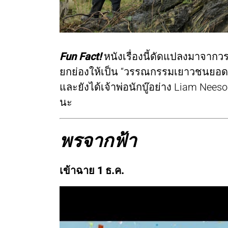
Fun Fact!
หนังเรื่องนี้ดัดแปลงมาจาก
ยกย่องให้เป็น “วรรณกรรมเยาวชนยอดเยี
และยังได้เจ้าพ่อนักบู๊อย่าง Liam Nees
นะ
พรจากฟ้า
เข้าฉาย 1 ธ.ค.