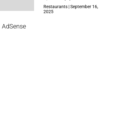
ที่ Central Park
Restaurants | September 16,
2025
AdSense