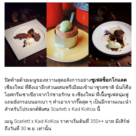
ปิดท้ายด้วยเมนูของหวานสุดอลังการอย่าง
ซูเฟล่ช็อกโกแลต
เชียงใหม่ ที่ดึงเอาอีกส่วนผสมพรีเมียมเข้ามาชูรสชาติ นั่นก็คือ
ไอศกรีมชาเขียวจากไร่ชาอรักษ จ.เชียงใหม่ ที่เนื้อซูเฟล่นุ่มฟู
แถมยังกรอบนอกเบา ๆ ทำเอาเรากรี๊ดสุด ๆ เป็นอีกจานแนะนำ
สำหรับโปรเจกต์พิเศษ Scarlett x Kad KoKoa นี้
เมนู Scarlett x Kad KoKoa ราคาเริ่มต้นที่ 350++ บาท มีเสิร์ฟ
ถึงวันที่ 30 พ.ย. เท่านั้น