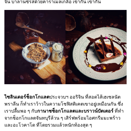
จิน บาลานซ์รสด้วยคาราเมลเกลือ เข้ากั๊น เข้ากัน
ไซลินเดอร์ช็อกโกแลต
ประจวบฯ ออริจิน ที่สอดไส้เฮเซลนัต
พราลีน ก็ทำเราว้าวในความโซฟิสติเคตเขาอยู่เหมือนกัน ซึ่ง
เราปลื้มพอ ๆ กับ
กานาชช็อกโกแลตและบราวน์บัตเตอร์
ที่ทำ
จากช็อกโกแลตจันทบุรีล้วน ๆ เสิร์ฟพร้อมไอศกรีมมะพร้าว
และอะโวคาโด ที่โดยรวมแล้วหนักท้องสุด ๆ