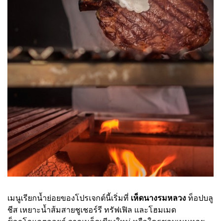
เมนูเรียกน้ำย่อยของโปรเจกต์นี้เริ่มที่
เห็ดนางรมหลวง
ท็อปบลู
ชีส เหยาะน้ำส้มสายชูเชอร์รี ทรัฟเฟิล และโฮมเมด