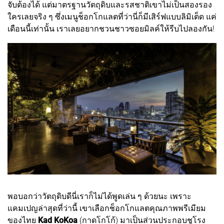
จับต้องได้ แต่มาตรฐานวัตถุดิบและรสชาติเขาไม่เป็นสองรอง
ใครเลยจริง ๆ ซึ่งเมนูช็อกโกแลตที่ว่านี่ก็มีเสิร์ฟแบบลิมิเต็ด แค่
เดือนนี้เท่านั้น เราเลยอยากชวนชาวซอยมิลค์ให้รีบไปลองกัน!
พอบอกว่าวัตถุดิบดีนี่เราก็ไม่ได้พูดเล่น ๆ ด้วยนะ เพราะ
แคมเปญล่าสุดที่ว่านี้ เขาเลือกช็อกโกแลตคุณภาพพรีเมียม
ของไทย
Kad KoKoa
(กาดโกโก้) มาเป็นส่วนประกอบชูโรง