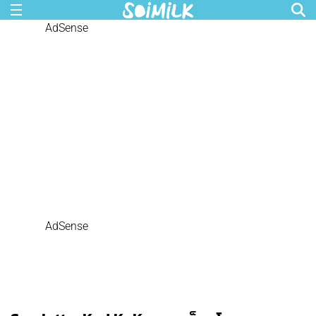
AdSense
AdSense