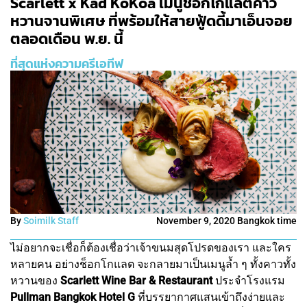
Scarlett x Kad KoKoa เมนูช็อกโกแลตคาว
หวานจานพิเศษ ที่พร้อมให้สายฟู้ดดี้มาเอ็นจอย
ตลอดเดือน พ.ย. นี้
ที่สุดแห่งความครีเอทีฟ
By
Soimilk Staff
November 9, 2020 Bangkok time
ไม่อยากจะเชื่อก็ต้องเชื่อว่าเจ้าขนมสุดโปรดของเรา และใคร
หลายคน อย่างช็อกโกแลต จะกลายมาเป็นเมนูล้ำ ๆ ทั้งคาวทั้ง
หวานของ
Scarlett Wine Bar & Restaurant
ประจำโรงแรม
Pullman Bangkok Hotel G
ที่บรรยากาศแสนเข้าถึงง่ายและ