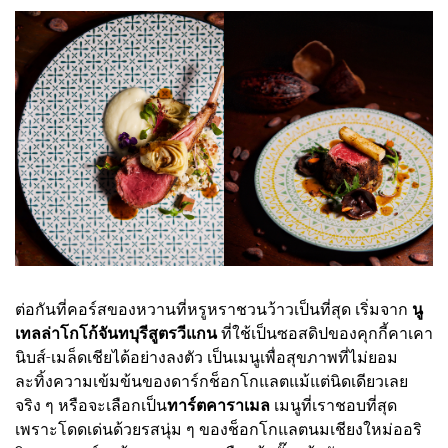
ต่อกันที่คอร์สของหวานที่หรูหราชวนว้าวเป็นที่สุด เริ่มจาก
นู
เทลล่าโกโก้จันทบุรีสูตรวีแกน
ที่ใช้เป็นซอสดิปของคุกกี้คาเคา
นิบส์-เมล็ดเชียได้อย่างลงตัว เป็นเมนูเพื่อสุขภาพที่ไม่ยอม
ละทิ้งความเข้มข้นของดาร์กช็อกโกแลตแม้แต่นิดเดียวเลย
จริง ๆ หรือจะเลือกเป็น
ทาร์ตคาราเมล
เมนูที่เราชอบที่สุด
เพราะโดดเด่นด้วยรสนุ่ม ๆ ของช็อกโกแลตนมเชียงใหม่ออริ