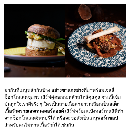
มากันที่เมนูหลักกันบ้าง อย่าง
ขาแกะย่าง
ที่มาพร้อมเจลลี่
ช็อกโกแลตชุมพร เสิร์ฟคู่ดอกกะหล่ำสไตล์คูสคูส จานนี้เข้ม
ข้นถูกใจเราดีจริง ๆ ใครเป็นสายเนื้อสามารถเลือกเป็น
สเต็ก
เนื้อวัวดรายเอจเทนเดอร์ลอยด์
เสิร์ฟพร้อมแป้งทอร์เทลลินีทำ
จากช็อกโกแลตจันทบุรีได้ หรือจะขอสั่งเป็นเมนู
พอร์กชอป
สำหรับคนไม่ทานเนื้อวัวก็ได้เช่นกัน