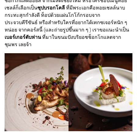
ช็อกโกแลตออยล์ จากเมล็ดเชียงใหม่ หรือใครชอบเมนูหอย
เชลล์ก็เลือกเป็น
ซุปบรอกโคลี
ที่มีพระเอกคือหอยเชลล์นาบ
กระทะสุกกำลังดี ท็อปด้วยแผ่นโกโก้กรอบจาก
ประจวบคีรีขันธ์ หรือสำหรับใครที่อยากได้เทกซเจอร์หนัก ๆ
หน่อย จากคอร์สนี้ (และถ่ายรูปขึ้นมาก ๆ ) เราขอแนะนำเป็น
เบอร์เกอร์ตับห่าน
ที่มาในขนมปังบริยอชช็อกโกแลตจาก
ชุมพร เลยจ้า