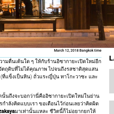
March 12, 2018 Bangkok time
L
ความตื่นเต้นใด ๆ ให้กับร้านอิซากายะเปิดใหม่อีก
ตถุดิบที่ไม่ได้คุณภาพ ไปจนถึงรสชาติสุดแสน
ง (ที่แข็งเป็นหิน) ถั่วแระญี่ปุ่น ทาโกะวาซะ และ
ั้นถึงจะบอกว่านี่คืออิซากายะเปิดใหม่ในย่าน
ใครกำลังคิดแบบเรา ขอเตือนไว้ก่อนเลยว่าคิดผิด
Izakaya
มาเท่านั้นแหละ ชีวิตนี้ก็ไม่อยากยกให้