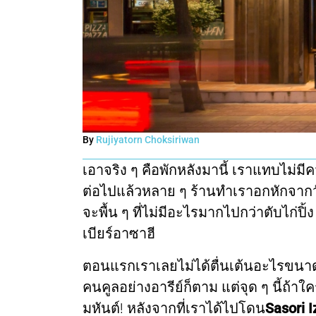
By
Rujiyatorn Choksiriwan
เอาจริง ๆ คือพักหลังมานี้ เราแทบไม่มี
ต่อไปแล้วหลาย ๆ ร้านทำเราอกหักจากวั
จะพื้น ๆ ที่ไม่มีอะไรมากไปกว่าตับไก่ปิ้
เบียร์อาซาฮี
ตอนแรกเราเลยไม่ได้ตื่นเต้นอะไรขนาดน
คนคูลอย่างอารีย์ก็ตาม แต่จุด ๆ นี้ถ้า
มหันต์! หลังจากที่เราได้ไปโดน
Sasori 