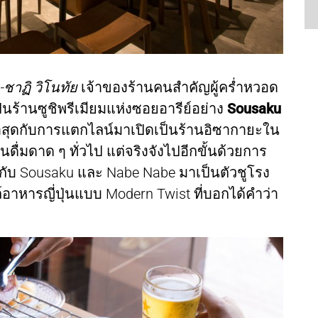
-ชาฏิ วิโนทัย
เจ้าของร้านคนสำคัญผู้คร่ำหวอด
ป็นร้านซูชิพรีเมียมแห่งซอยอารีย์อย่าง
Sousaku
าสุดกับการแตกไลน์มาเปิดเป็นร้านอิซากายะใน
ินดื่มดาด ๆ ทั่วไป แต่จริงจังไปอีกขั้นด้วยการ
วกับ Sousaku และ Nabe Nabe มาเป็นตัวชูโรง
าหารญี่ปุ่นแบบ Modern Twist ที่บอกได้คำว่า