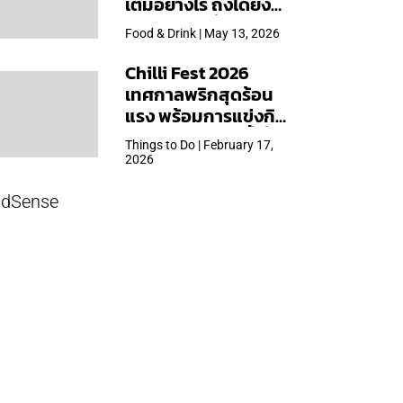
เต็มอย่างไร ถึงได้ยิ่ง
ใหญ่สุดเท่าที่เคยจัดมา
Food & Drink | May 13, 2026
Chilli Fest 2026
เทศกาลพริกสุดร้อน
แรง พร้อมการแข่งกิน
พริก จัด 28 มี.ค.นี้ ที่โรง
Things to Do | February 17,
แรมคิมป์ตัน มาลัยฯ
2026
dSense