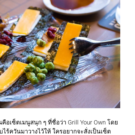
านคือเซ็ตเมนูสนุก ๆ ที่ชื่อว่า Grill Your Own โดย
้ควันมาวางไว้ให้ ใครอยากจะสั่งเป็นเซ็ต