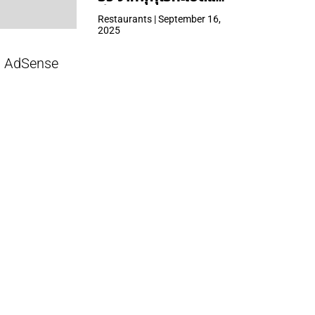
ที่ Central Park
Restaurants | September 16,
2025
AdSense