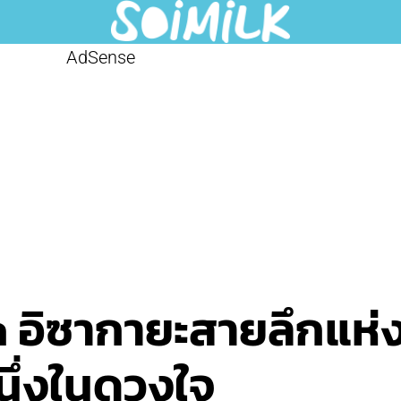
AdSense
 อิซากายะสายลึกแห่งซ
นึ่งในดวงใจ