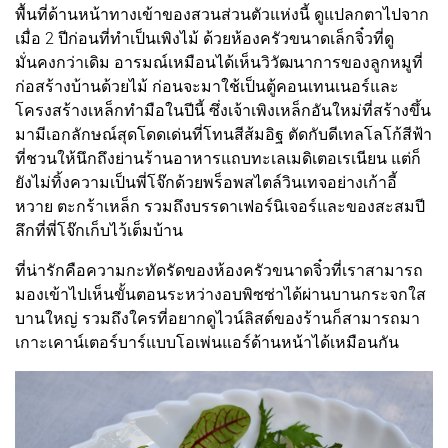
พื้นที่ด้านหน้าทางเข้าของสวนส่วนตัวแห่งนี้ ดูแปลกตาไปจาก
เมื่อ 2 ปีก่อนที่ทำเป็นเพิงไม้ ด้วยห้องครัวขนาดเล็กจิ๋วที่ดู
มั่นคงกว่าเดิม อารมณ์เหมือนได้เห็นวิวัฒนาการของลูกหมูที่
ก่อสร้างบ้านด้วยไม้ ก่อนจะมาใช้เป็นตู้คอนเทนเนอร์และ
โครงสร้างเหล็กทำมือในปีนี้ ซึ่งเจ้าเพิงเหล็กอันใหม่ที่สร้างขึ้น
มามีเอกลักษณ์สุดโดดเด่นที่โทนสีส้มอิฐ ตัดกับดีเทลโลโก้สีฟ้า
ที่ชวนให้นึกถึงย่านร้านอาหารแถบทะเลเมดิเตอเรเนียน แต่ก็
ยังไม่ทิ้งความเป็นพี่โจ๊กด้วยพร็อพสไตล์วินเทจอย่างเก้าอี้
หวาย ตะกร้าเหล็ก รวมถึงบรรดาเฟอร์นิเจอร์และของสะสมปี
ลึกที่พี่โจ๊กเก็บไว้เต็มบ้าน
ที่น่ารักคือความกะทัดรัดของห้องครัวขนาดจิ๋วที่เราสามารถ
มองเข้าไปเห็นขั้นตอนระหว่างอบพิซซ่าได้ผ่านบานกระจกใส
บานใหญ่ รวมถึงใครที่อยากดูไวน์ลิสต์ของร้านก็สามารถมา
เกาะเคาน์เตอร์บาร์แบบโอเพ่นแอร์ด้านหน้าได้เหมือนกัน