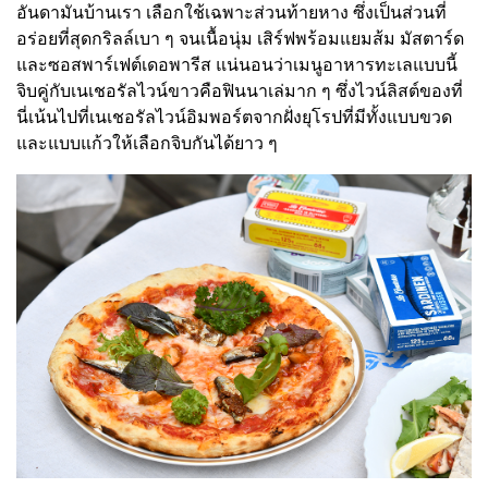
อันดามันบ้านเรา เลือกใช้เฉพาะส่วนท้ายหาง ซึ่งเป็นส่วนที่
อร่อยที่สุดกริลล์เบา ๆ จนเนื้อนุ่ม เสิร์ฟพร้อมแยมส้ม มัสตาร์ด
และซอสพาร์เฟต์เดอพารีส แน่นอนว่าเมนูอาหารทะเลแบบนี้
จิบคู่กับเนเชอรัลไวน์ขาวคือฟินนาเล่มาก ๆ ซึ่งไวน์ลิสต์ของที่
นี่เน้นไปที่เนเชอรัลไวน์อิมพอร์ตจากฝั่งยุโรปที่มีทั้งแบบขวด
และแบบแก้วให้เลือกจิบกันได้ยาว ๆ