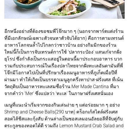
อีกหนึ่งอย่างที่ต้องขอชมพี่โจ๊กมาก ๆ (นอกจากพาร์ตแต่งร้าน
ที่มีเอกลักษณ์เฉพาะตัวจนหาตัวจับได้ยาก) คือการตามเทรนด์
อาหารโลกจนล้ำไปไกลกว่าชาวบ้าน อย่างกิมมิกของร้าน
ใหม่นี้ก็เป็นการจับเทรนด์การใช้ 'ปลากระป๋อง' แสนเก๋จากฝั่ง
ยุโรป ซึ่งกำลังเป็นกระแสอยู่ในตอนนี้มาประกอบอาหาร บวก
รวมกับประสบการณ์ในเรื่องปลาไทยจากฝั่งทะเลอันดามันที่พี่
โจ๊กมีโอกาสไปเป็นที่ปรึกษาเรื่องเมนูอาหารที่ภูเก็ตเมื่อปีที่
ผ่านมา ทำให้เกิดเป็นบรรดาเมนูลูกครึ่งทาปาส-ฝรั่งเศส ที่เน้น
วัตถุดิบเป็นอาหารทะเลสมชื่อร้าน Mer Made Cantina ที่มา
จากคำว่า 'Mer' ซึ่งแปลว่า 'ทะเล' ในภาษาฝรั่งเศสนั่นเอง
เมนูที่แนะนำเริ่มจากของกินเล่นง่าย ๆ แต่อร่อยมาก ๆ อย่าง
Shrimp and Cheese Balls(290 บาท) คร็อกเก้สไตล์ฝรั่งเศส
สอดไส้ชีสและกุ้งสับ ด้านล่างเป็นซอสเลมอนอัลยอลีที่จับคู่กับ
ตระกูลของทอดได้ดี รวมถึง Lemon Mustard Crab Salad and