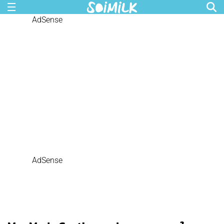
AdSense
AdSense