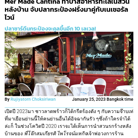
Mer Made Cantina ทาปาสอาหารทะเลในสวน
หลังบ้าน จับปลากระป๋องฝรั่งมาคู่กับเนเชอรัล
ไวน์
ปลาซาร์ดีนกระป๋องจะคูลขึ้นอีก 10 เลเวล!
By
Rujiyatorn Choksiriwan
January 25, 2023 Bangkok time
เปิดปี 2023มา ชาวลาดพร้าวก็ได้กรีดร้องดัง ๆ กับความจ๊าบเท่
ที่มาเยือนย่านนี้ให้คนย่านอื่นได้อิจฉากันรัว ๆซึ่งถ้าใครจำได้
ล่ะก็ ในช่วงโควิดปี 2020 เราจะได้เห็นการนำสวนรกร้างหลัง
บ้านของ
พี่โจ๊ก
สมเกียรติ ไพโรจน์มหกิจ
เจ้าพ่อวงการร้าน