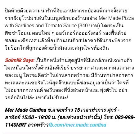
ปิดท้ายด้วยความน่ารักที่จับเอาปลากระป๋องแพ็กเกจจิ้งสวย
จากฝั่งยุโรปมาเล่นในเมนูหลักของร้านอย่าง Mer Made Pizza
with Sardines and Tomato Sauce (340 บาท) โดยจะเป็น
พิซซ่าโฮมเมดอบใหม่ ๆ ออร์เดอร์ต่อออร์เดอร์ รองพื้นด้วย
ซอสมะเขือเทศ แล้วท็อปด้านบนด้วยปลาซาร์ดีนกระป๋องจาก
โมร็อกโกที่ถูกดองด้วยน้ำมันและสมุนไพรท้องถิ่น
Soimilk Says
:
เป็นอีกหนึ่งร้านสุดยูนีกที่มีเอกลักษณ์เฉพาะตัว
ไม่เหมือนใครทั้งด้านอินทีเรียร์ บรรยากาศ และความแตกต่าง
ของเมนู ใครจะคิดว่าในย่านลาดพร้าวจะมีร้านทาปาสอาหาร
ทะเลและเนเชอรัลไวน์สุดจ๊าบแบบนี้ซ่อนอยู่เอาเป็นว่าใครที่
ไม่อยากตกเทรนด์ จงรีบจองที่นั่งล่วงหน้าและพุ่งตัวไป อย่า
วอล์กอินไปล่ะ เขายังไม่รับนะ!
Mer Made Cantina ซ.ลาดพร้าว 15 เวลาทำการ ศุกร์ -
อาทิตย์ 15:00 - 19:00 น. (จองล่วงหน้าเท่านั้น) โทร. 082-998-
1140MRT ลาดพร้าว
fb.com/mer.made.cantina