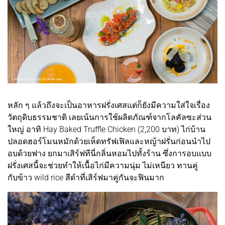
หลัก ๆ แล้วถึงจะเป็นอาหารฝรั่งเศสแต่ก็ยังมีความใส่ใจเรื่อง
วัตถุดิบธรรมชาติ เลยเน้นการใช้ผลิตภัณฑ์จากโลคัลซะส่วน
ใหญ่ อาทิ Hay Baked Truffle Chicken (2,200 บาท) ไก่บ้าน
ปลอดฮอร์โมนหมักด้วยเห็ดทรัฟเฟิลและหญ้าฝรั่นก่อนนำไป
อบด้วยฟาง ยกมาเสิร์ฟทีนี่กลิ่นหอมไปทั้งร้าน ซึ่งการอบแบบ
ฝรั่งเศสนี้จะช่วยทำให้เนื้อไก่มีความนุ่ม ไม่เหนียว ทานคู่
กับข้าว wild rice สีดำที่เสิร์ฟมาคู่กันจะฟินมาก