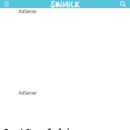
AdSense
AdSense