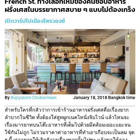
French St. ทางเลือกใหม่ของคนชอบอาหาร
ฝรั่งเศสในบรรยากาศสบาย ๆ แบบไม่ต้องเกร็ง
เปิดวาร์ปไปเมืองโพรวองซ์
By
Rujiyatorn Choksiriwan
January 18, 2018 Bangkok time
สำหรับใครที่กลัวว่าการเข้าร้านอาหารฝรั่งเศสคือเรื่องยาก
ลำบากในชีวิต ทั้งต้องใส่สูทผูกเนคไทนั่งจิบไวน์ แล้วไหนจะ
เรื่องมารยาทบนโต๊ะอาหารที่เต็มไปด้วยมีดส้อมเยอะแยะจน
ใช้กันไม่ถูก ไม่รวมราคาค่าอาหารที่ทำเอาเกือบจะเป็นลม จุด
ๆ นี้ เราอยากให้เลิกกังวลเรื่องพวกนั้นไปซะ แล้วขอให้ลอง