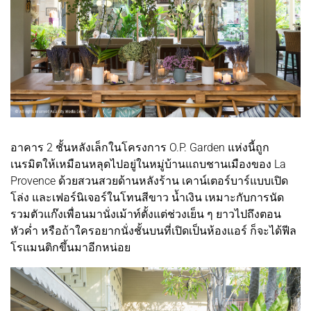
อาคาร 2 ชั้นหลังเล็กในโครงการ O.P. Garden แห่งนี้ถูก
เนรมิตให้เหมือนหลุดไปอยู่ในหมู่บ้านแถบชานเมืองของ La
Provence ด้วยสวนสวยด้านหลังร้าน เคาน์เตอร์บาร์แบบเปิด
โล่ง และเฟอร์นิเจอร์ในโทนสีขาว น้ำเงิน เหมาะกับการนัด
รวมตัวแก๊งเพื่อนมานั่งเม้าท์ตั้งแต่ช่วงเย็น ๆ ยาวไปถึงตอน
หัวค่ำ หรือถ้าใครอยากนั่งชั้นบนที่เปิดเป็นห้องแอร์ ก็จะได้ฟีล
โรแมนติกขึ้นมาอีกหน่อย