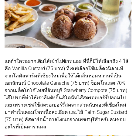
แต่ถ้าใครอยากเติมไส้เข้าไปซักหน่อย ที่นี่ก็มีให้เลือกถึง 4 ไส้
คือ Vanilla Custard (75 บาท) ที่เชฟเลือกใช้เมล็ดวนิลาแท้
จากโลคัลฟาร์มที่เชียงใหม่เพื่อให้ได้กลิ่นหอมหวานที่เป็น
เอกลักษณ์ Chocolate Ganache (75 บาท) ช็อคโกแลต 70%
จากเมล็ดโกโก้ไทยที่จันทบุรี Starwberry Compote (75 บาท)
ไส้โปรดที่ทำให้เราลืมดังกิ้นส์โดนัทไส้สตรอเบอร์รี่ปลอมไป
เลย เพราะเชฟใช้สตรอเบอร์รี่สดจากสวนนับทองที่เชียงใหม่
มาทำเป็นคอมโพทเนื้อละเอียด และไส้ Palm Sugar Custard
(75 บาท) คัสตาร์ดน้ำตาลโตนดจากเพชรบุรีสำหรับคนชอบ
อะไรที่เป็นคาราเมล