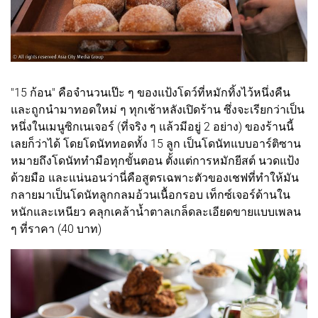
"15 ก้อน" คือจำนวนเป๊ะ ๆ ของแป้งโดว์ที่หมักทิ้งไว้หนึ่งคืน
และถูกนำมาทอดใหม่ ๆ ทุกเช้าหลังเปิดร้าน ซึ่งจะเรียกว่าเป็น
หนึ่งในเมนูซิกเนเจอร์ (ที่จริง ๆ แล้วมีอยู่ 2 อย่าง) ของร้านนี้
เลยก็ว่าได้ โดยโดนัททอดทั้ง 15 ลูก เป็นโดนัทแบบอาร์ติซาน
หมายถึงโดนัททำมือทุกขั้นตอน ตั้งแต่การหมักยีสต์ นวดแป้ง
ด้วยมือ และแน่นอนว่านี่คือสูตรเฉพาะตัวของเชฟที่ทำให้มัน
กลายมาเป็นโดนัทลูกกลมอ้วนเนื้อกรอบ เท็กซ์เจอร์ด้านใน
หนักและเหนียว คลุกเคล้าน้ำตาลเกล็ดละเอียดขายแบบเพลน
ๆ ที่ราคา (40 บาท)