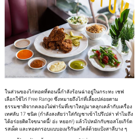
ในส่วนของไก่ทอดที่ตอนนี้กำลังร้อนฉ่าอยู่ในกระทะ เชฟ
เลือกใช้ไก่ Free Range ซึ่งหมายถึงไก่ที่เลี้ยงปล่อยตาม
ธรรมชาติจากคลองไผ่ฟาร์มที่เขาใหญ่มาคลุกเคล้ากับเครื่อง
เทศลับ 17 ชนิด (กำลังสงสัยว่าใส่กัญชาเข้าไปรึเปล่า ทำไมถึง
ได้อร่อยติดใจขนาดนี้! อ่ะ หยอก!) แล้วไปหมักกับซอสโยเกิร์ต
รสเผ็ด และทอดกรอบแบบอเมริกันสไตล์ด้วยแป้งสาลีบาง ๆ