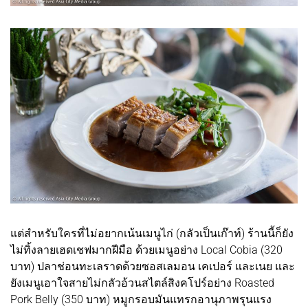
แต่สำหรับใครที่ไม่อยากเน้นเมนูไก่ (กลัวเป็นเก๊าท์) ร้านนี้ก็ยัง
ไม่ทิ้งลายเฮดเชฟมากฝีมือ ด้วยเมนูอย่าง Local Cobia (320
บาท) ปลาช่อนทะเลราดด้วยซอสเลมอน เคเปอร์ และเนย และ
ยังเมนูเอาใจสายไม่กลัวอ้วนสไตล์สิงคโปร์อย่าง Roasted
Pork Belly (350 บาท) หมูกรอบมันแทรกอานุภาพรุนแรง