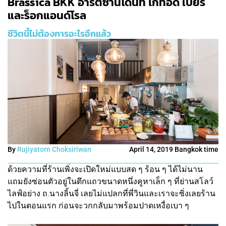
Brassica BKK อาร์ติซานโดนัท ไก่ทอด เบียร์
และร็อกแอนด์โรล
ชีวิตนี้ไม่ต้องการอะไรอีกแล้ว
By
Rujiyatorn Choksiriwan
April 14, 2019 Bangkok time
ด้วยความที่ร้านเพิ่งจะเปิดใหม่แบบสด ๆ ร้อน ๆ ได้ไม่นาน
แถมยังซ่อนตัวอยู่ในตึกแถวขนาดหนึ่งคูหาเล็ก ๆ ที่ย่านสโลว์
ไลฟ์อย่าง ถ.นางลิ้นจี่ เลยไม่แปลกที่พี่วินและเราจะซิ่งเลยร้าน
ไปในตอนแรก ก่อนจะวกกลับมาพร้อมปาดเหงื่อเบา ๆ