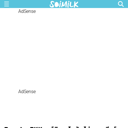
AdSense
AdSense