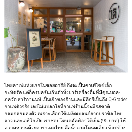
ไทยคาเฟ่แห่งแรกในซอยอารีย์ ถึงจะเป็นคาเฟ่ไซซ์เล็ก
กะทัดรัด แต่ก็ครบครันเกินตัวทั้งบาร์เครื่องดื่มที่มีคุณบอล-
ภควัต สาริกานนท์ เป็นเจ้าของร้านและมีดีกรีเป็นถึง Q-Grader
กาแฟตัวจริง เลยไม่แปลกใจที่กาแฟร้านนี้จะมีรสชาติ
กลมกล่อมลงตัว เพราะเลือกใช้เมล็ดเบลนด์จากบราซิล ไทย
ลาว และเอธิโอเปีย เราชอบโตนดมัคคิอาโต้เย็น (95 บาท) ให้
ความหวานด้วยคาราเมลไทย คือน้ำตาลโตนดเคี่ยว ท็อปข้าง