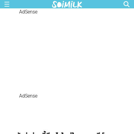
AdSense
AdSense