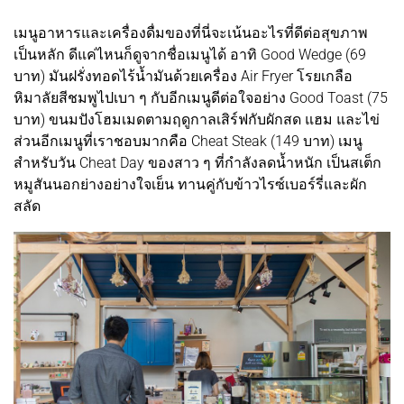
เมนูอาหารและเครื่องดื่มของที่นี่จะเน้นอะไรที่ดีต่อสุขภาพ
เป็นหลัก ดีแค่ไหนก็ดูจากชื่อเมนูได้ อาทิ Good Wedge (69
บาท) มันฝรั่งทอดไร้น้ำมันด้วยเครื่อง Air Fryer โรยเกลือ
หิมาลัยสีชมพูไปเบา ๆ กับอีกเมนูดีต่อใจอย่าง Good Toast (75
บาท) ขนมปังโฮมเมดตามฤดูกาลเสิร์ฟกับผักสด แฮม และไข่
ส่วนอีกเมนูที่เราชอบมากคือ Cheat Steak (149 บาท) เมนู
สำหรับวัน Cheat Day ของสาว ๆ ที่กำลังลดน้ำหนัก เป็นสเต็ก
หมูสันนอกย่างอย่างใจเย็น ทานคู่กับข้าวไรซ์เบอร์รี่และผัก
สลัด