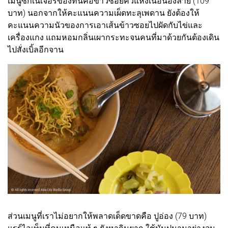
เมนูซิกเนเจอร์ของที่นี่คือข้าวซอยคั่วแห้งเนื้อน่องลาย (109
บาท) นอกจากให้คะแนนความเผ็ดทะลุเพดาน ยังต้องให้
คะแนนความนัวของการเอาเส้นข้าวซอยไปผัดกับไข่และ
เครื่องแกง แถมหอมกลิ่นเผากระทะจนคนที่มาด้วยกันต้องเดิน
ไปสั่งเบิ้ลอีกจาน
ส่วนเมนูที่เราไม่อยากให้พลาดเด็ดขาดคือ ปูอ่อง (79 บาท)