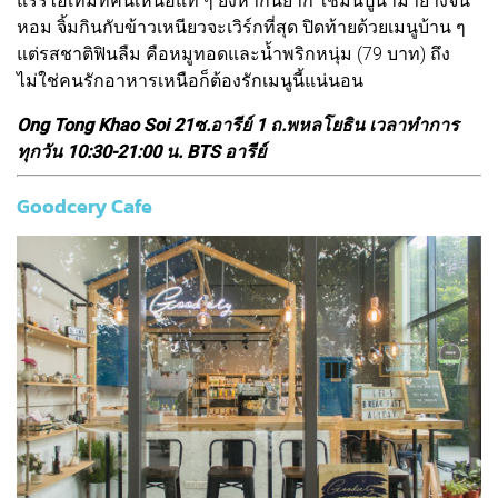
แรร์ไอเท็มที่คนเหนือแท้ ๆ ยังหากินยาก ใช้มันปูนามาย่างจน
หอม จิ้มกินกับข้าวเหนียวจะเวิร์กที่สุด ปิดท้ายด้วยเมนูบ้าน ๆ
แต่รสชาติฟินลืม คือหมูทอดและน้ำพริกหนุ่ม (79 บาท) ถึง
ไม่ใช่คนรักอาหารเหนือก็ต้องรักเมนูนี้แน่นอน
Ong Tong Khao Soi 21ซ.อารีย์ 1 ถ.พหลโยธิน เวลาทำการ
ทุกวัน 10:30-21:00 น. BTS อารีย์
Goodcery Cafe