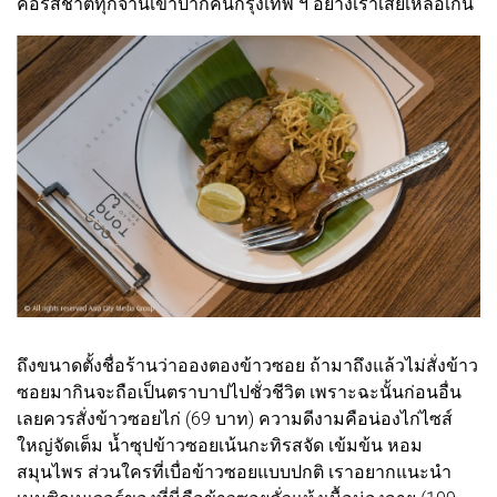
คือรสชาติทุกจานเข้าปากคนกรุงเทพ ฯ อย่างเราเสียเหลือเกิน
ถึงขนาดตั้งชื่อร้านว่าอองตองข้าวซอย ถ้ามาถึงแล้วไม่สั่งข้าว
ซอยมากินจะถือเป็นตราบาปไปชั่วชีวิต เพราะฉะนั้นก่อนอื่น
เลยควรสั่งข้าวซอยไก่ (69 บาท) ความดีงามคือน่องไก่ไซส์
ใหญ่จัดเต็ม น้ำซุปข้าวซอยเน้นกะทิรสจัด เข้มข้น หอม
สมุนไพร ส่วนใครที่เบื่อข้าวซอยแบบปกติ เราอยากแนะนำ