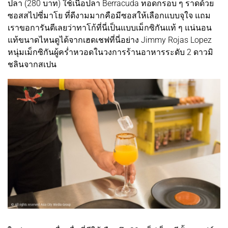
ปลา (280 บาท) ใช้เนื้อปลา Berracuda ทอดกรอบ ๆ ราดด้วย
ซอสสไปซี่มาโย ที่ดีงามมากคือมีซอสให้เลือกแบบจุใจ แถม
เราขอการันตีเลยว่าทาโก้ที่นี่เป็นแบบเม็กซิกันแท้ ๆ แน่นอน
แท้ขนาดไหนดูได้จากเฮดเชฟที่นี่อย่าง Jimmy Rojas Lopez
หนุ่มเม็กซิกันผู้คร่ำหวอดในวงการร้านอาหารระดับ 2 ดาวมิ
ชลินจากสเปน