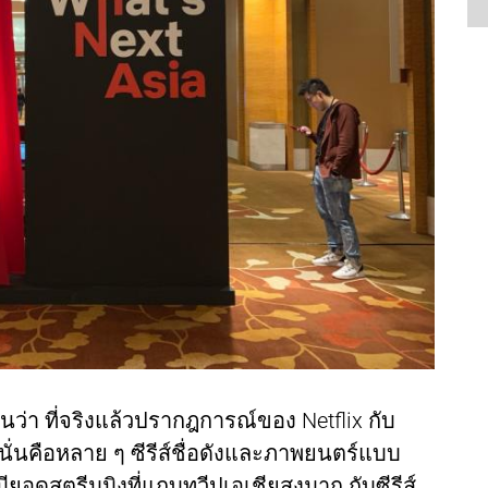
ว่า ที่จริงแล้วปรากฎการณ์ของ Netflix กับ
น นั่นคือหลาย ๆ ซีรีส์ชื่อดังและภาพยนตร์แบบ
มียอดสตรีมมิงที่แถบทวีปเอเชียสูงมาก กับซีรีส์