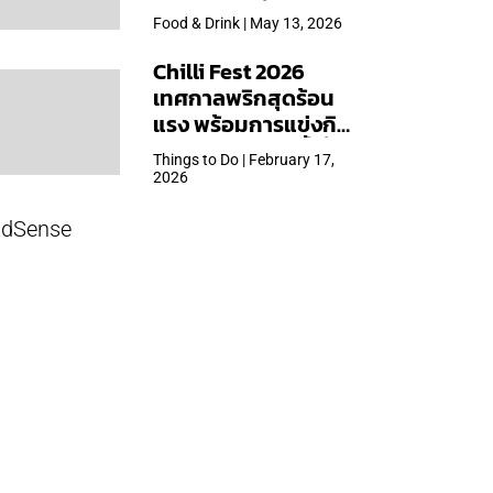
ใหญ่สุดเท่าที่เคยจัดมา
Food & Drink | May 13, 2026
Chilli Fest 2026
เทศกาลพริกสุดร้อน
แรง พร้อมการแข่งกิน
พริก จัด 28 มี.ค.นี้ ที่โรง
Things to Do | February 17,
แรมคิมป์ตัน มาลัยฯ
2026
dSense