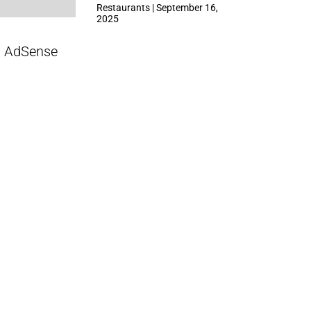
ที่ Central Park
Restaurants | September 16,
2025
AdSense