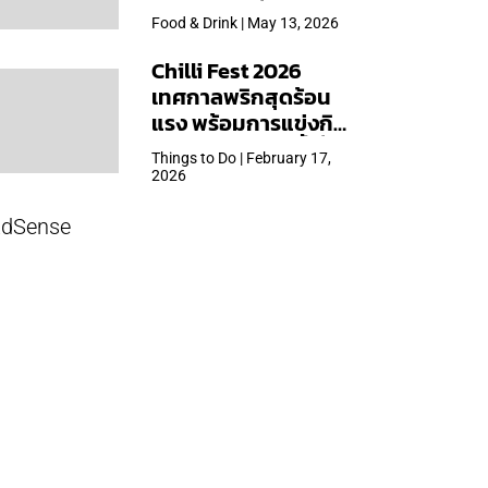
ใหญ่สุดเท่าที่เคยจัดมา
Food & Drink | May 13, 2026
Chilli Fest 2026
เทศกาลพริกสุดร้อน
แรง พร้อมการแข่งกิน
พริก จัด 28 มี.ค.นี้ ที่โรง
Things to Do | February 17,
แรมคิมป์ตัน มาลัยฯ
2026
dSense