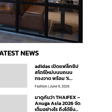
ATEST NEWS
adidas เปิดแฟล็กชิป
สโตร์ใหม่บนนถนน
ทรงวาด พร้อม %
Arabica และคอลเลก
Fashion | June 9, 2026
ชันพิเศษเฉพาะสาขา
มาดูกันว่า THAIFEX –
Anuga Asia 2026 จัด
เต็มอย่างไร ถึงได้ยิ่ง