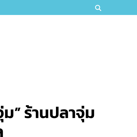
่ม” ร้านปลาจุ่ม
ล