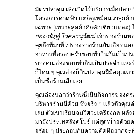
มิตรปลาจุ่ม เพิ่งเปิดให้บริการเมื่อปลาย
โครงการดาดฟ้า แต่ก็ดูเหมือนว่าลูกค้า
เฉพาะ (เพราะลูดค้าคึกคักเชียวแหละ) โ
อ๋อง-ณัฎฐ์ ไวศยานุวัฒน์
เจ้าของร้านพอ
คุยถึงที่มาที่ไปของทางร้านกันเสียหน่อย 
อาหารที่ครอบครัวชอบทำกินกันเป็นประจ
ของคุณอ๋องชอบทำกินเป็นประจำ และชื่อ
ก็ไหน ๆ คุณอ๋องก็กินปลาจุ่มฝีมือคุณตา
เป็นชื่อร้านเสียเลย
คุณอ๋องบอกว่าร้านนี้เป็นกิจการของคร
บริหารร้านนี้ด้วย ซึ่งจริง ๆ แล้วตัวคุ
เลย ตัวเขาเรียนจบวิศวะเครื่องกล หลั
มายังประเทศสิงคโปร์ แต่สุดทเ้ายด้
อร่อย ๆ ประกอบกับความคิดที่อยากจะท