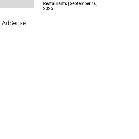
ที่ Central Park
Restaurants | September 16,
2025
AdSense