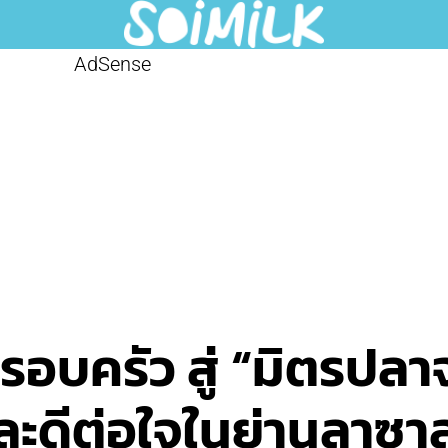
AdSense
บครัว สู่ “มิตรปลาจุ
และดีต่อใจในย่านลาซา