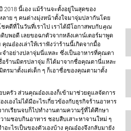
ปี 2018 นี้เอง แม้ร้านจะตั้งอยู่ในสุดของ
หลาย ๆ คนต่างมุ่งหน้าตั้งใจมาจุ่มปลากันโดย
ชคดีที่ในวันที่เราไป เราได้มีโอกาสพบกับ
คุณ
ดิบพอดี เลยขอฉกตัวจากหลังเคาน์เตอร์มาพูด
คุณอ๋องเล่าให้เราฟังว่าร้านนี้เกิดจากมื้อ
ำอย่างปลาจุ่มนี่แหละ ซึ่งเป็นอาหารที่คุณตา
ร้านมิตรปลาจุ่ม ก็ได้มาจากชื่อคุณตานี่แหละ
มิตรมาตั้งแต่เด็ก ๆ ก็เอาชื่อของคุณตามาตั้ง
อบครัว ส่วนคุณอ๋องเองก็เข้ามาช่วยดูแลจัดการ
ณอ๋องเองไม่ได้มีอะไรเกี่ยวข้องกับธุรกิจร้านอาหาร
งจากเรียนจบก็ไปทำงานตามความรู้ที่ได้ศึกษา
วยความชอบกินอาหาร ชอบสืบเสาะหาจานใหม่ ๆ
ำอะไรเป็นของตัวเองบ้าง คุณอ๋องจึงกลับมายัง