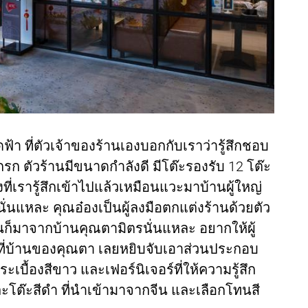
ฟ้า ที่ตัวเจ้าของร้านเองบอกกับเราว่ารู้สึกชอบ
กรก ตัวร้านมีขนาดกำลังดี มีโต๊ะรองรับ 12 โต๊ะ
ึ่งที่เรารู้สึกเข้าไปแล้วเหมือนแวะมาบ้านผู้ใหญ่
ั่นแหละ คุณอ๋องเป็นผู้ลงมือตกแต่งร้านด้วยตัว
นก็มาจากบ้านคุณตามิตรนั่นแหละ อยากให้ผู้
ินที่บ้านของคุณตา เลยหยิบจับเอาส่วนประกอบ
ะเบื้องสีขาว และเฟอร์นิเจอร์ที่ให้ความรู้สึก
ะโต๊ะสีดำ ที่นำเข้ามาจากจีน และเลือกโทนสี