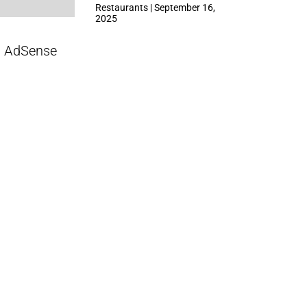
ที่ Central Park
Restaurants | September 16,
2025
AdSense