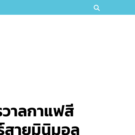
กรวาลกาแฟสี
อร์สายมินิมอล