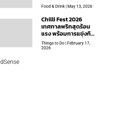
ใหญ่สุดเท่าที่เคยจัดมา
Food & Drink | May 13, 2026
Chilli Fest 2026
เทศกาลพริกสุดร้อน
แรง พร้อมการแข่งกิน
พริก จัด 28 มี.ค.นี้ ที่โรง
Things to Do | February 17,
แรมคิมป์ตัน มาลัยฯ
2026
dSense