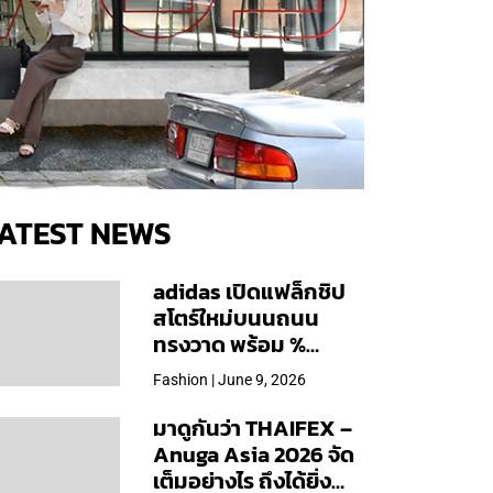
ATEST NEWS
adidas เปิดแฟล็กชิป
สโตร์ใหม่บนนถนน
ทรงวาด พร้อม %
Arabica และคอลเลก
Fashion | June 9, 2026
ชันพิเศษเฉพาะสาขา
มาดูกันว่า THAIFEX –
Anuga Asia 2026 จัด
เต็มอย่างไร ถึงได้ยิ่ง