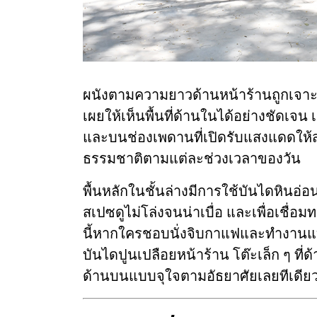
ผนังตามความยาวด้านหน้าร้านถูกเจาะ
เผยให้เห็นพื้นที่ด้านในได้อย่างชัดเจน
และบนช่องเพดานที่เปิดรับแสงแดดให
ธรรมชาติตามแต่ละช่วงเวลาของวัน
พื้นหลักในชั้นล่างมีการใช้บันไดหินอ่อน
สเปซดูไม่โล่งจนน่าเบื่อ และเพื่อเชื่อม
นี้หากใครชอบนั่งจิบกาแฟและทำงานแบบเอา
บันไดปูนเปลือยหน้าร้าน โต๊ะเล็ก ๆ ที่ด
ด้านบนแบบจุใจตามอัธยาศัยเลยทีเดีย