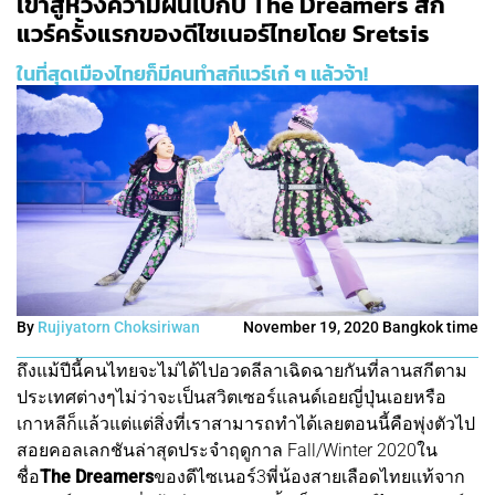
เข้าสู่ห้วงความฝันไปกับ The Dreamers สกี
แวร์ครั้งแรกของดีไซเนอร์ไทยโดย Sretsis
ในที่สุดเมืองไทยก็มีคนทำสกีแวร์เก๋ ๆ แล้วจ้า!
By
Rujiyatorn Choksiriwan
November 19, 2020 Bangkok time
ถึงแม้ปีนี้คนไทยจะไม่ได้ไปอวดลีลาเฉิดฉายกันที่ลานสกีตาม
ประเทศต่างๆไม่ว่าจะเป็นสวิตเซอร์แลนด์เอยญี่ปุ่นเอยหรือ
เกาหลีก็แล้วแต่แต่สิ่งที่เราสามารถทำได้เลยตอนนี้คือพุ่งตัวไป
สอยคอลเลกชันล่าสุดประจำฤดูกาล Fall/Winter 2020ใน
ชื่อ
The Dreamers
ของดีไซเนอร์3พี่น้องสายเลือดไทยแท้จาก