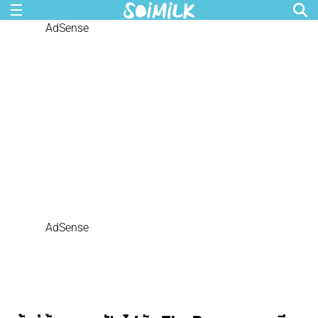
AdSense
AdSense