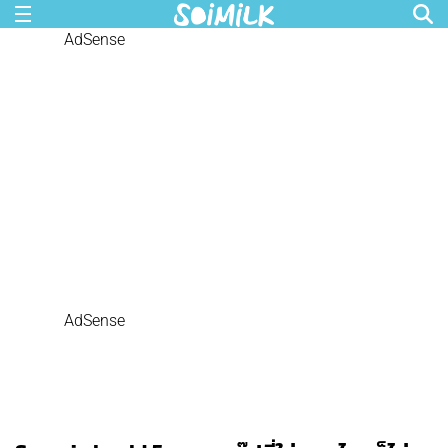
AdSense
AdSense