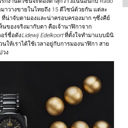
คนรักงานดีไซน์จะต้องตาลุกวาวแน่นอนกับ Rado
้ามาวางขายในไทยถึง 15 ดีไซน์ด้วยกัน แต่ละ
นั้น ที่น่าจับตามองและน่าครอบครองมาก ๆซึ่งคีย์
เห็นของจริงมากับตา คือเจ้านาฬิกาจาก
์ชื่อดัง
Lidewij Edelkoort
ที่ตั้งใจทำมาแบบมินิ
้วนให้เราได้ใช้เวลาอยู่กับการมองนาฬิกา สาย
งปวง