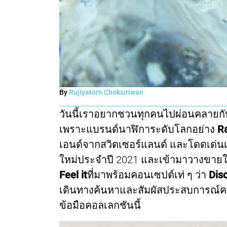
By
Rujiyatorn Choksiriwan
วันนี้เราอยากชวนทุกคนไปผ่อนคลายกั
เพราะแบรนด์นาฬิการะดับโลกอย่าง
R
เอนด์จากสวิตเซอร์แลนด์ และโดดเด่นเร
ใหม่ประจำปี 2021 และเข้ามาวางขายใ
Feel it
ที่มาพร้อมคอนเซปต์เท่ ๆ ว่า
Dis
เดินทางค้นหาและสัมผัสประสบการณ์ค
ข้อมือคอลเลกชันนี้