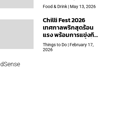
ใหญ่สุดเท่าที่เคยจัดมา
Food & Drink | May 13, 2026
Chilli Fest 2026
เทศกาลพริกสุดร้อน
แรง พร้อมการแข่งกิน
พริก จัด 28 มี.ค.นี้ ที่โรง
Things to Do | February 17,
แรมคิมป์ตัน มาลัยฯ
2026
dSense