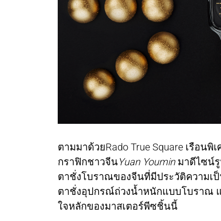
ตามมาด้วยRado True Square เรือนพิเศษ
กราฟิกชาวจีน
Yuan Youmin
มาดีไซน์ร
ตาชั่งโบราณของจีนที่มีประวัติความเ
ตาชั่งอุปกรณ์ถ่วงน้ำหนักแบบโบราณ 
ใจหลักของมาสเตอร์พีซชิ้นนี้