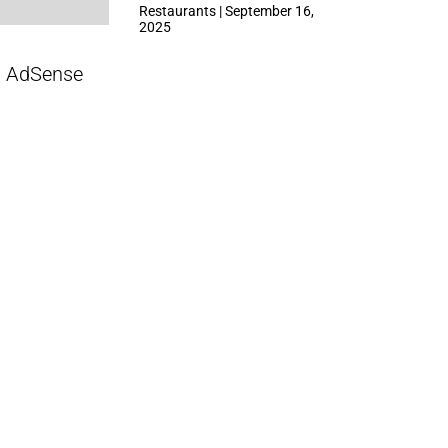
ที่ Central Park
Restaurants | September 16,
2025
AdSense