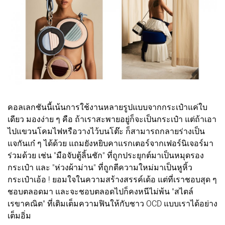
คอลเลกชันนี้เน้นการใช้งานหลายรูปแบบจากกระเป๋าแค่ใบ
เดียว มองง่าย ๆ คือ ถ้าเราสะพายอยู่ก็จะเป็นกระเป๋า แต่ถ้าเอา
ไปแขวนโคมไฟหรือวางไว้บนโต๊ะ ก็สามารถกลายร่างเป็น
แจกันเก๋ ๆ ได้ด้วย แถมยังหยิบคาแรกเตอร์จากเฟอร์นิเจอร์มา
ร่วมด้วย เช่น "มือจับตู้ลิ้นชัก" ที่ถูกประยุกต์มาเป็นหมุดรอง
กระเป๋า และ "ห่วงผ้าม่าน" ที่ถูกตีความใหม่มาเป็นหูหิ้ว
กระเป๋าเอ้อ ! ยอมใจในความสร้างสรรค์เด้อ แต่ที่เราชอบสุด ๆ
ชอบตลอดมา และจะชอบตลอดไปก็คงหนีไม่พ้น "สไตล์
เรขาคณิต" ที่เติมเต็มความฟินให้กับชาว OCD แบบเราได้อย่าง
เต็มอิ่ม