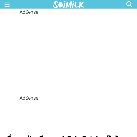
AdSense
AdSense