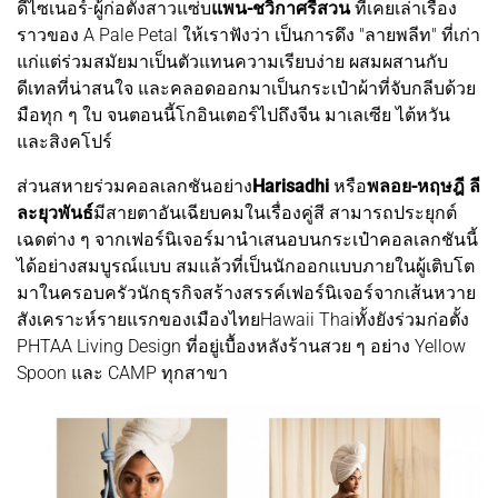
ดีไซเนอร์-ผู้ก่อตั้งสาวแซ่บ
แพน-ชวิกาศรีสวน
ที่เคยเล่าเรื่อง
ราวของ A Pale Petal ให้เราฟังว่า เป็นการดึง "ลายพลีท" ที่เก่า
แก่แต่ร่วมสมัยมาเป็นตัวแทนความเรียบง่าย ผสมผสานกับ
ดีเทลที่น่าสนใจ และคลอดออกมาเป็นกระเป๋าผ้าที่จับกลีบด้วย
มือทุก ๆ ใบ จนตอนนี้โกอินเตอร์ไปถึงจีน มาเลเซีย ไต้หวัน
และสิงคโปร์
ส่วนสหายร่วมคอลเลกชันอย่าง
Harisadhi
หรือ
พลอย-หฤษฎี ลี
ละยุวพันธ์
มีสายตาอันเฉียบคมในเรื่องคู่สี สามารถประยุกต์
เฉดต่าง ๆ จากเฟอร์นิเจอร์มานำเสนอบนกระเป๋าคอลเลกชันนี้
ได้อย่างสมบูรณ์แบบ สมแล้วที่เป็นนักออกแบบภายในผู้เติบโต
มาในครอบครัวนักธุรกิจสร้างสรรค์เฟอร์นิเจอร์จากเส้นหวาย
สังเคราะห์รายแรกของเมืองไทยHawaii Thaiทั้งยังร่วมก่อตั้ง
PHTAA Living Design ที่อยู่เบื้องหลังร้านสวย ๆ อย่าง Yellow
Spoon และ CAMP ทุกสาขา