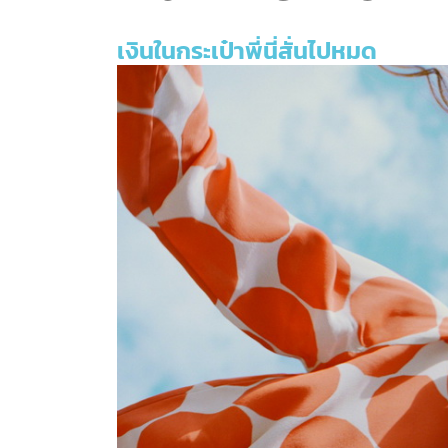
เงินในกระเป๋าพี่นี่สั่นไปหมด