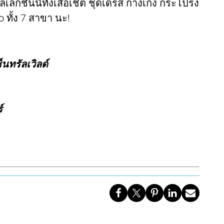
กชันนี้ทั้งเสื้อเชิ้ต ชุดเดรส กางเกง กระโปรง
 ทั้ง 7 สาขา นะ!
็นทรัลเวิลด์
์