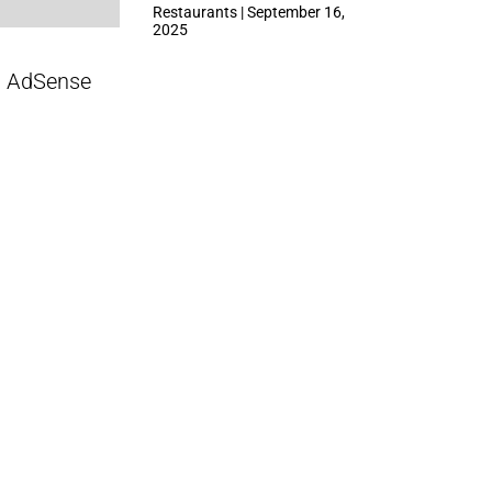
ที่ Central Park
Restaurants | September 16,
2025
AdSense