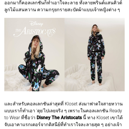
ออกมากี่คอลเลกชันก็ทำเอาใจละลาย ทั้งลายพรินต์แสนคิวต์
ลูกไม้แสนหวาน ความกรุยกรายสะบัดผ้าแบบเจ้าหญิงต่าง ๆ
และสำหรับคอลเลกชันล่าสุดที่ Kloset ส่งมาฟาดใจสายหวาน
แบบเราก็ทำเอา 'ตุย'ไปเลยจริง ๆ เพราะในคอลเลกชัน Ready
to Wear ที่ชื่อว่า
Disney The Aristocats
นี้ ทาง Kloset เขาได้
จับเอาคาแรกเตอร์จากดิสนีย์ที่ทำเราใจละลายสุด ๆ อย่างเจ้า