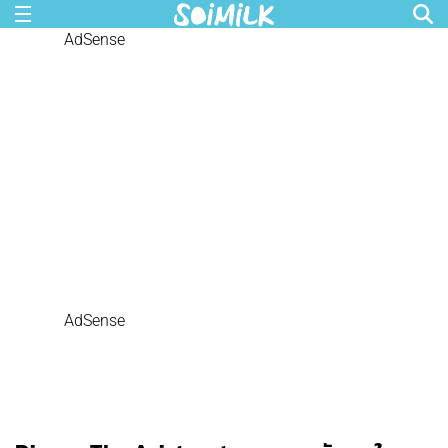
AdSense
AdSense