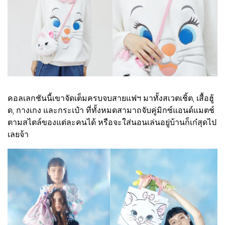
คอลเลกชันนี้เขาจัดเต็มครบจบสายแฟฯ มาทั้งสเวตเชิ้ต, เสื้อฮู้
ด, กางเกง และกระเป๋า ที่ทั้งหมดสามาถจับคู่มิกซ์แอนด์แมตช์
ตามสไตล์ของแต่ละคนได้ หรือจะใส่นอนเล่นอยู่บ้านก็เก๋สุดไป
เลยจ้า