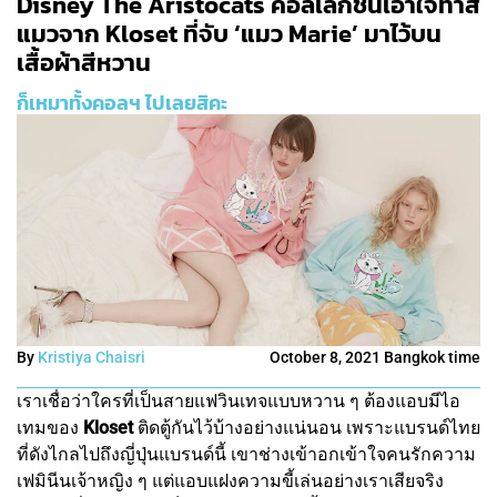
Disney The Aristocats คอลเลกชันเอาใจทาส
แมวจาก Kloset ที่จับ ‘แมว Marie’ มาไว้บน
เสื้อผ้าสีหวาน
ก็เหมาทั้งคอลฯ ไปเลยสิคะ
By
Kristiya Chaisri
October 8, 2021 Bangkok time
เราเชื่อว่าใครที่เป็นสายแฟวินเทจแบบหวาน ๆ ต้องแอบมีไอ
เทมของ
Kloset
ติดตู้กันไว้บ้างอย่างแน่นอน เพราะแบรนด์ไทย
ที่ดังไกลไปถึงญี่ปุ่นแบรนด์นี้ เขาช่างเข้าอกเข้าใจคนรักความ
เฟมินีนเจ้าหญิง ๆ แต่แอบแฝงความขี้เล่นอย่างเราเสียจริง