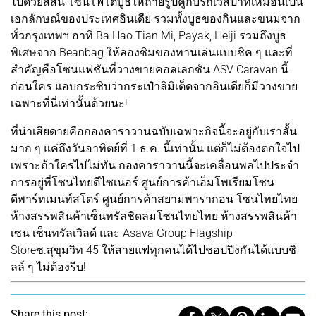
ไปด้วยสีสัน โซนโฟโต้บูธให้ถ่ายรูปคู่กับรถเวสป้าที่เหมือนเป็น
เอกลักษณ์ของประเทศอินเดีย รวมทั้งบูธของกินและขนมจาก
ทั่วกรุงเทพฯ อาทิ Ba Hao Tian Mi, Payak, Heiji รวมถึงบูธ
พิเศษจาก Beanbag ให้ลองชิมของทานเล่นแบบชิค ๆ และที่
สำคัญคือโซนแฟชันที่วางขายคอลเลกชัน ASV Caravan นี้
ก่อนใคร แอบกระซิบว่ากระเป๋าลิมิเต็ดจากอินเดียก็มีวางขาย
เฉพาะที่นี่เท่านั้นด้วยนะ!
ที่น่าเสียดายคือกองคาราวานฉบับเฉพาะกิจนี้จะอยู่กับเราสั้น
มาก ๆ แค่ถึงวันอาทิตย์ที่ 1 ธ.ค. นี้เท่านั้น แต่ก็ไม่ต้องตกใจไป
เพราะถ้าใครไปไม่ทัน กองคาราวานนี้จะเคลื่อนพลไปประจำ
การอยู่ที่โซนไทยดีไซเนอร์ ศูนย์การค้าเอ็มโพเรียมโซน
ดีพาร์ทเมนท์สโตร์ ศูนย์การค้าสยามพารากอน โซนไทยไทย
ห้างสรรพสินค้าเซ็นทรัลชิดลมโซนไทยไทย ห้างสรรพสินค้า
เซน เซ็นทรัลเวิลด์ และ Asava Group Flagship
Storeซ.สุขุมวิท 45 ให้สายแฟทุกคนได้ไปชอปปิงกันได้แบบชิ
ลล์ ๆ ไม่ต้องรีบ!
Share this post: