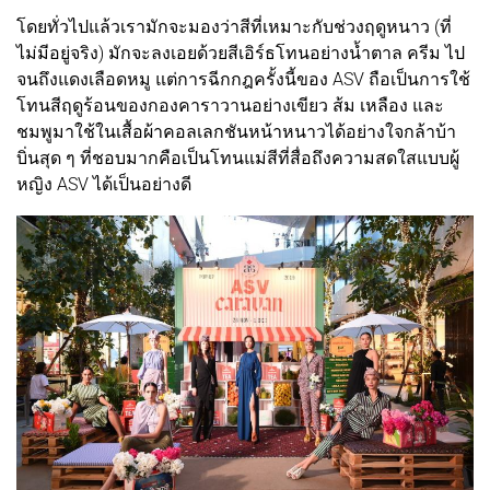
โดยทั่วไปแล้วเรามักจะมองว่าสีที่เหมาะกับช่วงฤดูหนาว (ที่
ไม่มีอยู่จริง) มักจะลงเอยด้วยสีเอิร์ธโทนอย่างน้ำตาล ครีม ไป
จนถึงแดงเลือดหมู แต่การฉีกกฎครั้งนี้ของ ASV ถือเป็นการใช้
โทนสีฤดูร้อนของกองคาราวานอย่างเขียว ส้ม เหลือง และ
ชมพูมาใช้ในเสื้อผ้าคอลเลกชันหน้าหนาวได้อย่างใจกล้าบ้า
บิ่นสุด ๆ ที่ชอบมากคือเป็นโทนแม่สีที่สื่อถึงความสดใสแบบผู้
หญิง ASV ได้เป็นอย่างดี