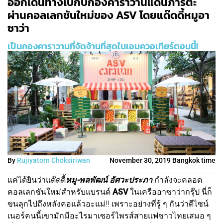
ออกเดินทางไปกับกองคาราวานแดนภารตะ
ผ่านคอลเลกชันใหม่ของ ASV โดยแด๊ดดี้หมูอา
ซาว่า
เป็นกองคาราวานที่จัดจ้านที่สุดในเอมควอเทียร์ตอนนี้!
By
Rujiyatorn Choksiriwan
November 30, 2019 Bangkok time
แค่ได้ยินว่าแด๊ดดี้
หมู-พลพัฒน์ อัศวะประภา
กำลังจะคลอด
คอลเลกชันใหม่สำหรับแบรนด์
ASV
ในเครืออาซาว่ากรุ๊ป นี่ก็
ขนลุกไปถึงหลังคอแล้วอะแม่!! เพราะอย่างที่รู้ ๆ กันว่าดีไซน์
เนอร์คนนี้เขามักมีอะไรมาเซอร์ไพรส์สายแฟชาวไทยเสมอ ๆ