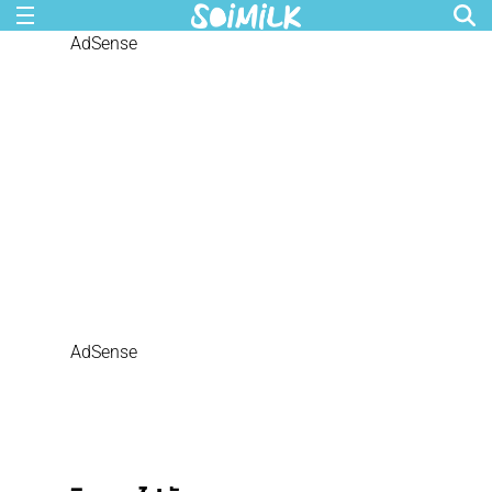
AdSense
AdSense