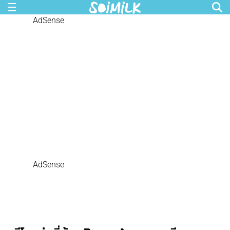
AdSense
AdSense