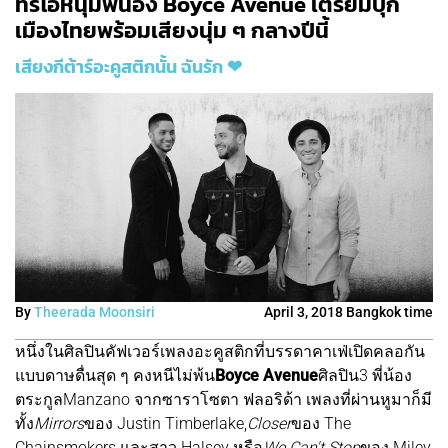
ทรีโอหนุ่มพี่น้อง Boyce Avenue เตรียมบุก
เมืองไทยพร้อมเสียงนุ่ม ๆ กลางปีนี้
เสียงกีต้าร์อะคูสติกนั้น ฉันรัก ❤
By
Theerada Moonsiri
April 3, 2018 Bangkok time
หนึ่งในศิลปินคัฟเวอร์เพลงอะคูสติกที่บรรดาคาเฟ่เปิดคลอกัน
แบบดาษดื่นสุด ๆ คงหนีไม่พ้น
Boyce Avenue
ศิลปิน3 พี่น้อง
ตระกูลManzano จากซาราโซตา ฟลอริด้า เพลงที่ผ่านหูมาก็มี
ทั้ง
Mirrors
ของ Justin Timberlake,
Closer
ของ The
Chainsmokers และสาว Halsey หรือ
We Can't Stop
ของ Miley