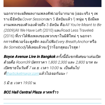
นอกจากจะผลิตผลงานเพลงคัฟเวอร์มากมาย (เยอะจริง ๆ เพ
ราะมีอัลบัม
Cover Sessions
มา 5 อัลบัมแล้ว !) หนุ่ม ๆ ยังมีผล
งานเพลงของตัวเองด้วยถึง 3 อัลบัม คือ
All You’re Meant to Be
(2009),
All We Have Left (2010) และRoad Less Traveled
(2016) ที่เราได้ฟังเพลงของพวกเขาในมิติใหม่ ๆ นอกจา
กการคัฟเวอร์อะคูสติก ลองไปฟัง
Every Breath,Anchor
หรือ
Be Somebody
ได้เลยแล้วจะรู้ว่าร็อกสุดอะไรสุด !
Boyce Avenue Live in Bangkok
ครั้งนี้มีแขกพิเศษมาเล่นเปิด
ด้วยคือ Room39 บัตรราคา 1,800 2,300 และ 2,800 บาท จะ
เปิดขายในวันที่ 7 เม.ย. เวลา 10:00 น. เป็นต้นไป
ที่
thaiticketmajor.com
แล้วไปเจอกันนะ !
5 มิ.ย. เวลา 19:00 น.
BCC Hall Central Plaza ลาดพร้าว