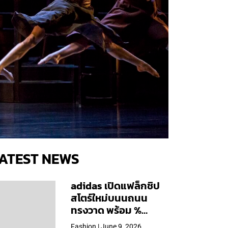
ATEST NEWS
adidas เปิดแฟล็กชิป
สโตร์ใหม่บนนถนน
ทรงวาด พร้อม %
Arabica และคอลเลก
Fashion | June 9, 2026