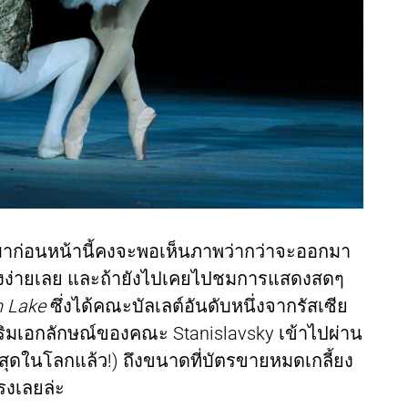
มาก่อนหน้านี้คงจะพอเห็นภาพว่ากว่าจะออกมา
รื่องง่ายเลย และถ้ายังไปเคยไปชมการแสดงสดๆ
 Lake
ซึ่งได้คณะบัลเลต์อันดับหนึ่งจากรัสเซีย
ิมเอกลักษณ์ของคณะ Stanislavsky เข้าไปผ่าน
ที่สุดในโลกแล้ว!) ถึงขนาดที่บัตรขายหมดเกลี้ยง
รงเลยล่ะ