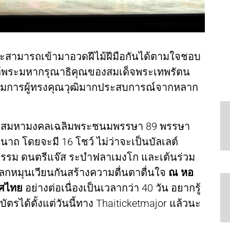
์จะสามารถเข้ามาอวดฝีไม้ฝีมือกันได้ตามใจชอบ
ต้พระมหากรุณาธิคุณของสมเด็จพระเทพรัตน
รมการผู้ทรงคุณวุฒิมากประสบการณ์จากหลาก
โอกาสมหามงคลเฉลิมพระชนมพรรษา 89 พรรษา
ีนาถ โดยจะมี 16 โชว์ ไม่ว่าจะเป็นบัลเลต์
ยกรรม ดนตรีแจ๊ส ระบำฟลาเมงโก และเต้นร่วม
หมุนเวียนกันสร้างความตื่นตาตื่นใจ
ณ หอ
ทศไทย
อย่างต่อเนื่องเป็นเวลากว่า 40 วัน อยากรู้
ัตรได้ตั้งแต่วันนี้ทาง Thaiticketmajor แล้วนะ