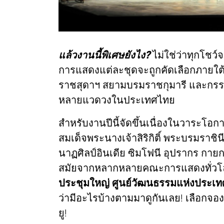
แล้วงานนี้พิเศษยังไง?
ไม่ใช่ว่าทุกโชว
การแสดงแต่ละชุดจะถูกคัดเลือกภายใ
ราชสุดาฯ สยามบรมราชกุมารี และกร
หลายแวดวงในประเทศไทย
สำหรับงานปีนี้จัดขึ้นเนื่องในวาระ
สมเด็จพระนางเจ้าสิริกิติ์ พระบรมราชิน
นาฏศิลป์อินเดีย ซิมโฟนี อุปรากร กา
สมัยจากหลากหลายคณะการแสดงทั่วโลก
ประชุมใหญ่ ศูนย์วัฒนธรรมแห่งประเ
ว่ามีอะไรบ้างตามมาดูกันเลย! เลือกจองบ
ยู!