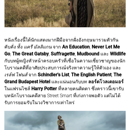
หนังเรื่องนี้ได้นักแสดงมากฝีมือจากฝั่งอังกฤษมารวมตัวกัน
คับคั่ง ทั้ง
แครี มัลลิแกน
จาก
An Education
,
Never Let Me
Go
,
The Great Gatsby
,
Suffragette
,
Mudbound
และ
Wildlife
กับบทผู้หญิงหัวหน้าครอบครัวที่เชื่อในความเชี่ยวชาญของนัก
โบราณคดีที่อาศัยประสบการณ์จริงหาความรู้ให้ตัวเอง และ
เรล์ฟ ไฟนส์
จาก
Schindler's List
,
The English Patient
,
The
Grand Budapest Hotel
และแน่นอนกับบท
ลอร์ดโวลเดอมอร์
ในแฟรนไชส์
Harry Potter
ที่หลายคนติดตา ซึ่งคราวนี้เขารับ
บทนักโบราณคดีสาย Street Smart ที่เก่งกาจพอตัว แต่ไม่ได้
รับการยอมรับในวงวิชาการเท่าไหร่