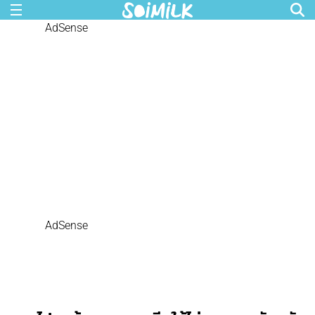
AdSense
AdSense