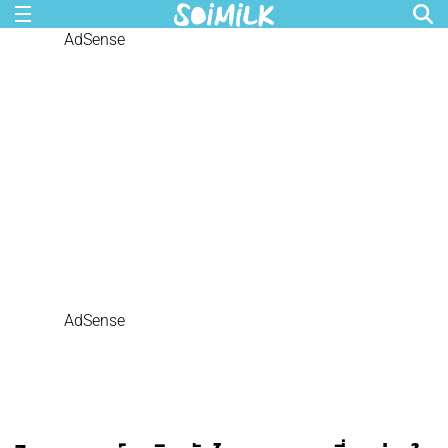
AdSense
AdSense