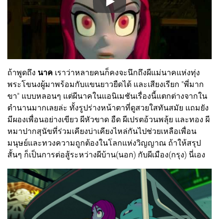
ถ้าพูดถึง
นาค
เราว่าหลายคนก็คงจะนึกถึงผีแม่นาคแห่งทุ่ง
พระโขนงผู้มาพร้อมกับแขนยาวยืดได้ และเสียงเรียก "พี่มาก
ขา" แบบหลอนๆ แต่ผีนาคในแอนิเมชันเรื่องนี้แตกต่างจากใน
ตำนานมากเลยล่ะ ทั้งรูปร่างหน้าตาที่ดูสวยใสทันสมัย แถมยัง
มีผองเพื่อนอย่างเขียว ผีหัวขาด อืด ผีเปรตอ้วนพลุ้ย และทอง ผี
หมาปากสุนัขที่ร่วมเคียงบ่าเคียงไหล่กันไปช่วยเหลือเพื่อน
มนุษย์และทวงความถูกต้องในโลกแห่งวิญญาณ ถ้าให้สรุป
สั้นๆ ก็เป็นการต่อสู้ระหว่างผีบ้าน(นอก) กับผีเมือง(กรุง) นี่เอง