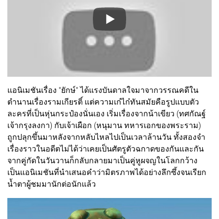
แอนิเมชันเรื่อง "ยักษ์" ได้แรงบันดาลใจมาจากวรรณคดีใน
ตำนานเรื่องรามเกียรติ์ แต่ความเก๋ไก๋ทันสมัยคือรูปแบบตัว
ละครที่เป็นหุ่นกระป๋องนั่นเอง เริ่มเรื่องจากน้าเขียว (ทศกัณฐ์
เจ้ากรุงลงกา) กับเจ้าเผือก (หนุมาน ทหารเอกของพระราม)
ถูกปลุกขึ้นมาหลังจากหลับไหลไปเป็นเวลาล้านวัน ทั้งสองจำ
เรื่องราวในอดีตไม่ได้ว่าเคยเป็นศัตรูตัวฉกาดของกันและกัน
จากคู่กัดในวันวานก็กลับกลายมาเป็นคู่หูผจญในโลกกว้าง
เป็นแอนิเมชันที่นำเสนอคำว่ามิตรภาพได้อย่างลึกซึ้งจนเรียก
น้ำตาผู้ชมมานักต่อนักแล้ว