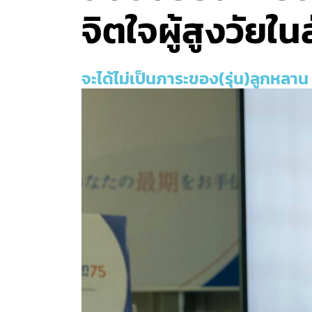
จิตใจผู้สูงวัยใ
จะได้ไม่เป็นภาระของ(รุ่น)ลูกหลาน