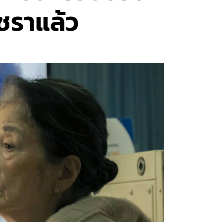
นชราแล้ว