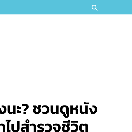
งนะ? ชวนดูหนัง
พาไปสำรวจชีวิต