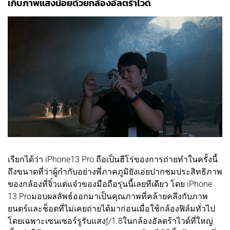
เก็บภาพแสงน้อยด้วยกล้องอัลตร้าไวด์
เรียกได้ว่า iPhone13 Pro ถือเป็นฮีโร่ของการถ่ายทำในครั้งนี้
ถึงขนาดที่ว่าผู้กำกับอย่างพี่ภาคภูมิยังเอ่ยปากชมประสิทธิภาพ
ของกล้องที่จิ๋วแต่แจ๋วของมือถือรุ่นนี้เลยทีเดียว โดย iPhone
13 Proมอบผลลัพธ์ออกมาเป็นคุณภาพที่คล้ายคลึงกับภาพ
ยนตร์และช็อตที่ไม่เคยถ่ายได้มาก่อนเมื่อใช้กล้องฟิล์มทั่วไป
โดยเฉพาะเซนเซอร์รูรับแสงƒ/1.8ในกล้องอัลตร้าไวด์ที่ใหญ่