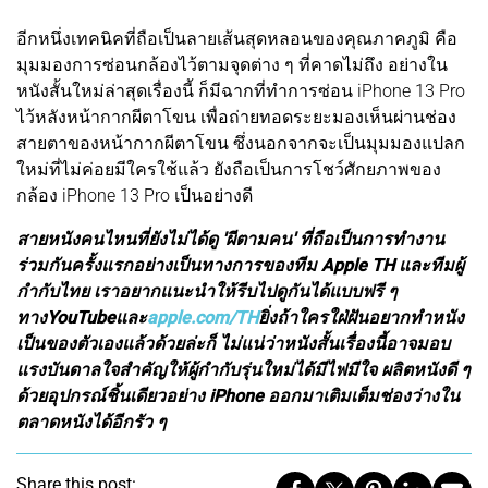
อีกหนึ่งเทคนิคที่ถือเป็นลายเส้นสุดหลอนของคุณภาคภูมิ คือ
มุมมองการซ่อนกล้องไว้ตามจุดต่าง ๆ ที่คาดไม่ถึง อย่างใน
หนังสั้นใหม่ล่าสุดเรื่องนี้ ก็มีฉากที่ทำการซ่อน iPhone 13 Pro
ไว้หลังหน้ากากผีตาโขน เพื่อถ่ายทอดระยะมองเห็นผ่านช่อง
สายตาของหน้ากากผีตาโขน ซึ่งนอกจากจะเป็นมุมมองแปลก
ใหม่ที่ไม่ค่อยมีใครใช้แล้ว ยังถือเป็นการโชว์ศักยภาพของ
กล้อง iPhone 13 Pro เป็นอย่างดี
สายหนังคนไหนที่ยังไม่ได้ดู 'ผีตามคน' ที่ถือเป็นการทำงาน
ร่วมกันครั้งแรกอย่างเป็นทางการของทีม Apple TH และทีมผู้
กำกับไทย เราอยากแนะนำให้รีบไปดูกันได้แบบฟรี ๆ
ทางYouTubeและ
apple.com/TH
ยิ่งถ้าใครใฝ่ฝันอยากทำหนัง
เป็นของตัวเองแล้วด้วยล่ะก็ ไม่แน่ว่าหนังสั้นเรื่องนี้อาจมอบ
แรงบันดาลใจสำคัญให้ผู้กำกับรุ่นใหม่ได้มีไฟมีใจ ผลิตหนังดี ๆ
ด้วยอุปกรณ์ชิ้นเดียวอย่าง iPhone ออกมาเติมเต็มช่องว่างใน
ตลาดหนังได้อีกรัว ๆ
Share this post: