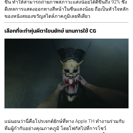
ขึ้น ทำให้สามารถถ่ายภาพสภาวะแสงน้อยได้ดีขึ้นถึง 92% ซึ่ง
ดีเทลการแสดงออกทางสีหน้าในซีนแสงน้อย ถือเป็นหัวใจหลัก
ของหนังสยองขวัญสไตล์ภาคภูมิเลยทีเดียว
เลือกที่จะทำหุ่นผีตาโขนยักษ์ แทนการใช้ CG
แน่นอนว่านี่คือโปรเจกต์ยักษ์ที่ทาง Apple TH ทำงานร่วมกับ
ทีมผู้กำกับอย่างคุณภาคภูมิ โดยโฟกัสไปที่การโชว์