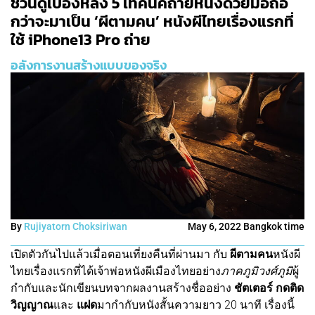
ชวนดูเบื้องหลัง 5 เทคนิคถ่ายหนังด้วยมือถือ
กว่าจะมาเป็น ‘ผีตามคน’ หนังผีไทยเรื่องแรกที่
ใช้ iPhone13 Pro ถ่าย
อลังการงานสร้างแบบของจริง
By
Rujiyatorn Choksiriwan
May 6, 2022 Bangkok time
เปิดตัวกันไปแล้วเมื่อตอนเที่ยงคืนที่ผ่านมา กับ
ผีตามคน
หนังผี
ไทยเรื่องแรกที่ได้เจ้าพ่อหนังผีเมืองไทยอย่าง
ภาคภูมิวงศ์ภูมิ
ผู้
กำกับและนักเขียนบทจากผลงานสร้างชื่ออย่าง
ชัตเตอร์ กด
ติด
วิญญาณ
และ
แฝด
มากำกับหนังสั้นความยาว 20 นาที เรื่องนี้