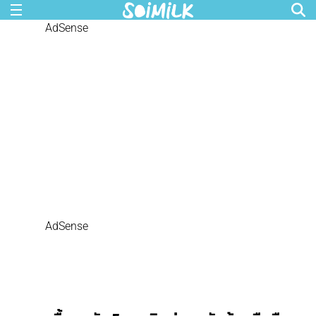
AdSense
AdSense