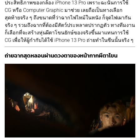
ประสิทธิภาพของกล้อง iPhone 13 Pro เพราะฉะนั้นการใช้
CG หรือ Computer Graphic มาช่วย เลยถือเป็นทางเลือก
สุดท้ายจริง ๆ ถึงขนาดที่ว่าฉากไฟไหม้ในหนัง ก็จุดไฟเผากัน
จริง ๆ รวมถึงฉากที่ต้องมีสัตว์ประหลาดปรากฏตัว ทางทีมงาน
ก็เลือกที่จะสร้างหุ่นผีตาโขนยักษ์ของจริงขึ้นมาแทนการใช้
CG เพื่อให้ผู้กำกับได้ใช้ iPhone 13 Pro ถ่ายทำในซีนนั้นจริง ๆ
ถ่ายฉากสุดหลอนผ่านดวงตาของหน้ากากผีตาโขน