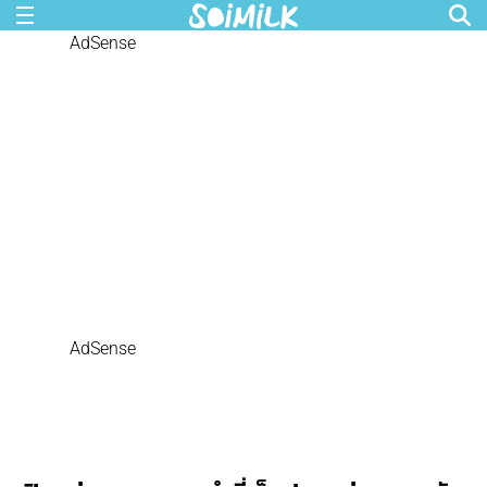
AdSense
AdSense