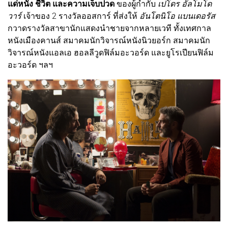
แด่หนัง ชีวิต และความเจ็บปวด
ของผู้กำกับ
เปโดร อัลโมโด
วาร์
เจ้าของ 2 รางวัลออสการ์ ที่ส่งให้
อันโตนิโอ แบนเดอรัส
กวาดรางวัลสาขานักแสดงนำชายจากหลายเวที ทั้งเทศกาล
หนังเมืองคานส์ สมาคมนักวิจารณ์หนังนิวยอร์ก สมาคมนัก
วิจารณ์หนังแอลเอ ฮอลลีวูดฟิล์มอะวอร์ด และยูโรเปียนฟิล์ม
อะวอร์ด ฯลฯ