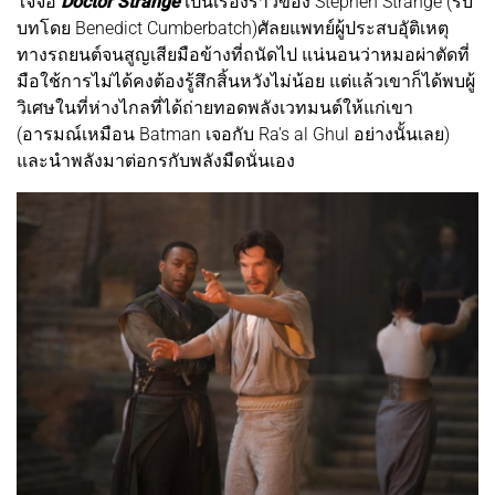
ใจจ่อ
Doctor Strange
เป็นเรื่องราวของ Stephen Strange (รับ
บทโดย Benedict Cumberbatch)ศัลยแพทย์ผู้ประสบอุัติเหตุ
ทางรถยนต์จนสูญเสียมือข้างที่ถนัดไป แน่นอนว่าหมอผ่าตัดที่
มือใช้การไม่ได้คงต้องรู้สึกสิ้นหวังไม่น้อย แต่แล้วเขาก็ได้พบผู้
วิเศษในที่ห่างไกลที่ได้ถ่ายทอดพลังเวทมนต์ให้แก่เขา
(อารมณ์เหมือน Batman เจอกับ Ra's al Ghul อย่างนั้นเลย)
และนำพลังมาต่อกรกับพลังมืดนั่นเอง