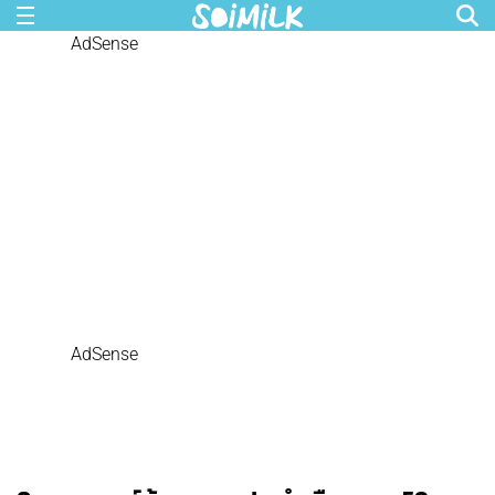
AdSense
AdSense