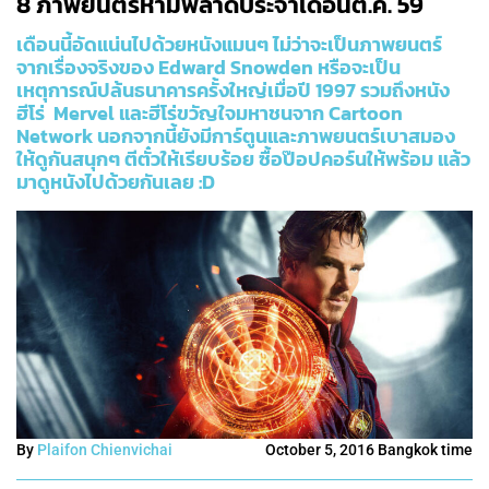
8 ภาพยนตร์ห้ามพลาดประจำเดือนต.ค. 59
เดือนนี้อัดแน่นไปด้วยหนังแมนๆ ไม่ว่าจะเป็นภาพยนตร์
จากเรื่องจริงของ Edward Snowden หรือจะเป็น
เหตุการณ์ปล้นธนาคารครั้งใหญ่เมื่อปี 1997 รวมถึงหนัง
ฮีโร่ Mervel และฮีโร่ขวัญใจมหาชนจาก Cartoon
Network นอกจากนี้ยังมีการ์ตูนและภาพยนตร์เบาสมอง
ให้ดูกันสนุกๆ ตีตั๋วให้เรียบร้อย ซื้อป๊อปคอร์นให้พร้อม แล้ว
มาดูหนังไปด้วยกันเลย :D
By
Plaifon Chienvichai
October 5, 2016 Bangkok time