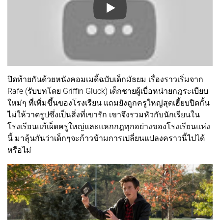
ปิดท้ายกันด้วยหนังคอมเมดี้ฉบับเด็กมัธยม เรื่องราวเริ่มจาก
Rafe (รับบทโดย Griffin Gluck) เด็กชายผู้เบื่อหน่ายกฎระเบียบ
ใหม่ๆ ที่เพิ่มขึ้นของโรงเรียน แถมยังถูกครูใหญ่สุดเฮี้ยบปิดกั้น
ไม่ให้วาดรูปซึ่งเป็นสิ่งที่เขารัก เขาจึงรวมหัวกับนักเรียนใน
โรงเรียนแก้เผ็ดครูใหญ่และแหกกฎทุกอย่างของโรงเรียนแห่ง
นี้ มาลุ้นกันว่าเด็กๆจะก้าวข้ามการเปลี่ยนแปลงคราวนี้ไปได้
หรือไม่