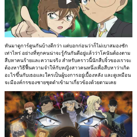
หันมาดูการ์ตูนกันบ้างดีกว่า แต่บอกก่อนว่าก็ไม่เบาสมองซัก
เท่าไหร่ อย่างที่ทุกคนน่าจะรู้กันกันดีอยู่แล้วว่าโคนันต้องตาม
สืบหาคนร้ายและความจริง สำหรับคราวนี้นักสืบจิ๋วของเราจะ
ต้องหาวิธีฟื้นความจำให้กับหญิงสาวคนหนึ่งเพื่อสืบหาว่าเกิด
อะไรขึ้นกับเธอและใครเป็นผู้บงการอยู่เบื้องหลัง และดูเหมือน
จะมีองค์กรของชายชุดดำเข้ามาเกี่ยวข้องด้วยตามเคย