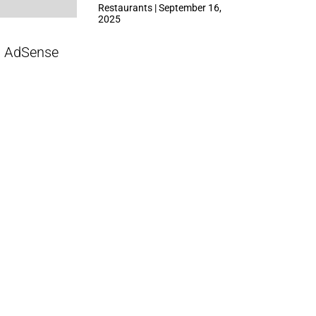
ที่ Central Park
Restaurants | September 16,
2025
AdSense