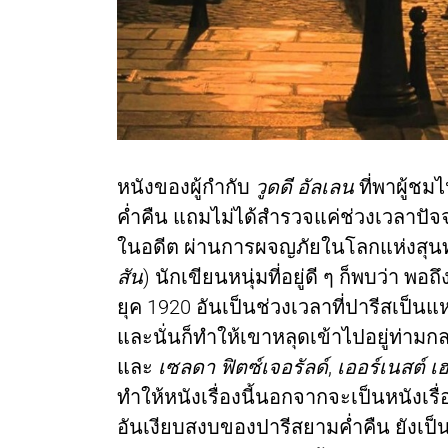
หนังของผู้กำกับ
วูดดี อัลเลน
ที่พาผู้
ค่ำคืน แถมไม่ได้สำรวจแค่ช่วงเวลาปัจจ
ในอดีต ผ่านการผจญภัยในโลกแห่งสุน
สัน
) นักเขียนหนุ่มที่อยู่ดี ๆ ก็พบว่า พ
ยุค 1920 อันเป็นช่วงเวลาที่ปารีสเป
และนั่นก็ทำให้เขาหลุดเข้าไปอยู่ท่ามกล
และ
เซลดา ฟิตซ์เจอรัลด์
,
เออร์เนสต์ เฮ
ทำให้หนังเรื่องนี้นอกจากจะเป็นหนั
อันเงียบสงบของปารีสยามค่ำคืน ยัง