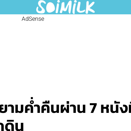
AdSense
ามค่ำคืนผ่าน 7 หนังที
กดิน