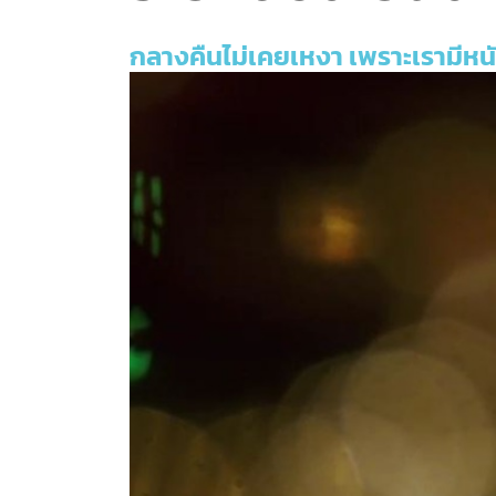
กลางคืนไม่เคยเหงา เพราะเรามีหนั