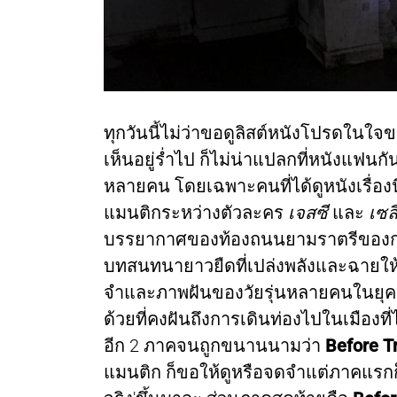
ทุกวันนี้ไม่ว่าขอดูลิสต์หนังโปรดในใจข
เห็นอยู่ร่ำไป ก็ไม่น่าแปลกที่หนังแฟนกัน
หลายคน โดยเฉพาะคนที่ได้ดูหนังเรื่องนี้
แมนติกระหว่างตัวละคร
เจสซี
และ
เซล
บรรยากาศของท้องถนนยามราตรีของกรุ
บทสนทนายาวยืดที่เปล่งพลังและฉายให
จำและภาพฝันของวัยรุ่นหลายคนในยุคนั้น ร
ด้วยที่คงฝันถึงการเดินท่องไปในเมืองที่ไ
อีก 2 ภาคจนถูกขนานนามว่า
Before Tr
แมนติก ก็ขอให้ดูหรือจดจำแต่ภาคแร