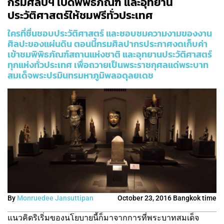
กรมศิลป์ฯ เปิดพิพิธภัณฑ์ และอุทยาน
ประวัติศาสตร์ให้ชมฟรีทั่วประเทศ
ใครที่ชื่นชอบประวัติศาสตร์ และชอบชมความงามของงาน
ศิลปะของแผ่นดิน ตอนนี้กรมศิลปากรประกาศงดเก็บค่า
เข้าชมพิพิธภัณฑ์สถานแห่งชาติ และอุทยานประวัติศาสตร์
ทุกแห่งทั่วประเทศ เพื่อถวายเป็นพระราชกุศลแด่พระบาท
สมเด็จพระปรมินทรมหาภูมิพลอดุลยเดช
By
Monruedee Jansuttipan
October 23, 2016 Bangkok time
แนวคิดริเริ่มของนโยบายนี้ก็มาจากการที่พระบาทสมเด็จ