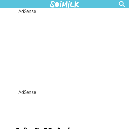
AdSense
AdSense