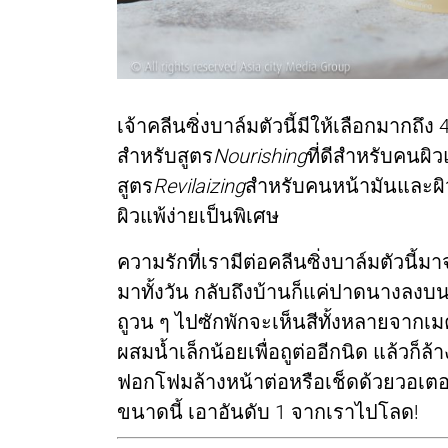
เจ้าคลีนซิ่งบาล์มตัวนี้มีให้เลือกมากถึ
สำหรับสูตร
Nourishing
ที่ดีสำหรับคนผิ
สูตร
Revilaizing
สำหรับคนหน้ามันและผิว
ผิวแพ้ง่ายเป็นพิเศษ
ความรักที่เรามีต่อคลีนซิ่งบาล์มตัวนี
มาทั้งวัน กลับถึงบ้านก็แค่ปาดนางลงบ
ถูวน ๆ ไปซักพักจะเห็นสีทั้งหลายจากเ
ผสมน้ำเล็กน้อยเพื่อถูต่ออีกนิด แล้วก็ล
ฟอกโฟมล้างหน้าต่อหรือเช็ดด้วยวอเตอร์
ขนาดนี้ เอาอันดับ 1 จากเราไปโลด!