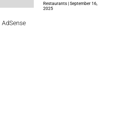
ที่ Central Park
Restaurants | September 16,
2025
AdSense