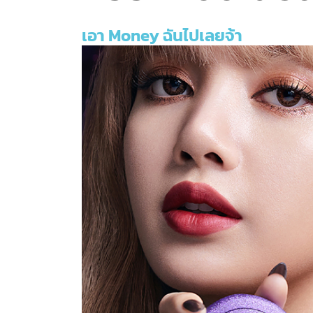
เอา Money ฉันไปเลยจ้า