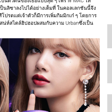
มเป็นตัวตนของเธอแบบสุด ๆ เพราะ MAC ให้
ลิซาลงไปได้อย่างเต็มที่ ในคอลเลกชันนี้จึง
 สีโปรดแต่เจ้าตัวก็มีการเพิ่มกิมมิกเก๋ ๆ โดยการ
มเสน่ห์สไตล์ฮิปฮอปผสมกับความ Urbanซึ่งเป็น