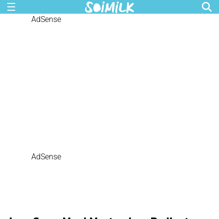
AdSense
AdSense