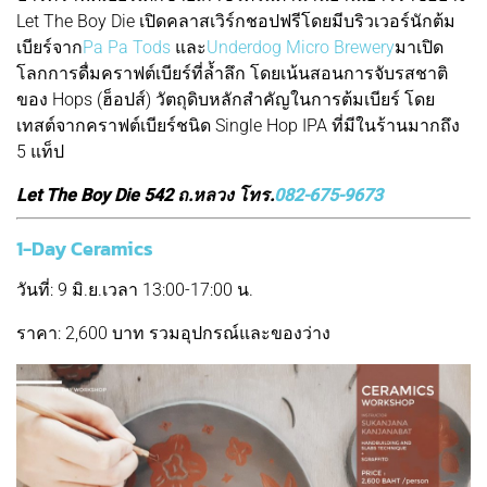
Let The Boy Die เปิดคลาสเวิร์กชอปฟรีโดยมีบริวเวอร์นักต้ม
เบียร์จาก
Pa Pa Tods
และ
Underdog Micro Brewery
มาเปิด
โลกการดื่มคราฟต์เบียร์ที่ล้ำลึก โดยเน้นสอนการจับรสชาติ
ของ Hops (ฮ็อปส์) วัตถุดิบหลักสำคัญในการต้มเบียร์ โดย
เทสต์จากคราฟต์เบียร์ชนิด Single Hop IPA ที่มีในร้านมากถึง
5 แท็ป
Let The Boy Die 542 ถ.หลวง โทร.
082-675-9673
1-Day Ceramics
วันที่: 9 มิ.ย.เวลา 13:00-17:00 น.
ราคา: 2,600 บาท รวมอุปกรณ์และของว่าง