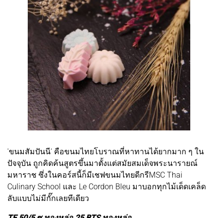
'ขนมสัมปันนี' คือขนมไทยโบราณที่หาทานได้ยากมาก ๆ ใน
ปัจจุบัน ถูกคิดค้นสูตรขึ้นมาตั้งแต่สมัยสมเด็จพระนารายณ์
มหาราช ซึ่งในคอร์สนี้ก็มีเชฟขนมไทยดีกรีMSC Thai
Culinary School และ Le Cordon Bleu มาบอกทุกไม้เด็ดเคล็ด
ลับแบบไม่มีกั๊กเลยทีเดียว
TE 50/5 ซ.ทองหล่อ 25 BTS ทองหล่อ