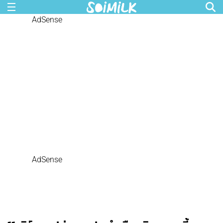
AdSense
AdSense